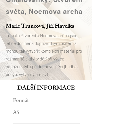
světa, Noemova archa
Marie Truncová, Jiří Havelka
Témata Stvoření a Noemova archa jsou
lehce doplněna doprovodným textem a
mohou tak vytvořit komplexní materiál pro
rozmanité aktivity dětí při výuce
náboženství a při duchovní péči (hudba,
pohyb, výtvarný projev).
DALŠÍ INFORMACE
Formát
A5