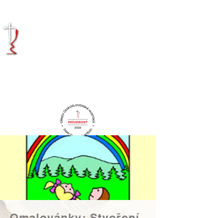
KRÁLOVÉHRADECKÁ
DIECÉZE
CÍRKVE
ČESKOSLOVENSKÉ
HUSITSKÉ
Omalovánky: Stvoření