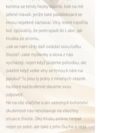
komína se tehdy hezky kouřilo, lidé na mě
pěkně mávali, jenže také paddleboard se
mnou nepěkně zamával. Vlny, které rozvířila
loď, způsobily, že jsem spadl do Labe, jak
hruška ze stromu.
Jak se nám vždy daří ovládat svou loďku
života? Jaké myšlenky a slova z nás
vycházejí, nejen když plujeme pohodou, ale
zvláště když velké vlny se hrnou k nám na
palubu? To jsou ty jedny z mnohých otázek,
na které každodenně dáváme svou
odpověď.
Ne na vše stačíme a ani sebelepší bohatství
zkušeností nás nevybavuje na všechny
situace života. Díky Kristu smíme čerpat
nejen ze sebe, ale také z jeho Ducha a nést