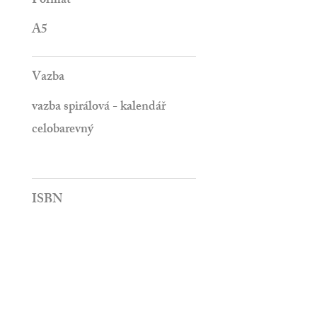
Formát
A5
Vazba
vazba spirálová - kalendář
celobarevný
ISBN
Počet stran
60