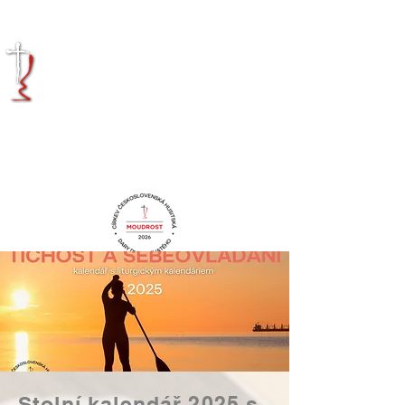
KRÁLOVÉHRADECKÁ
DIECÉZE
CÍRKVE
ČESKOSLOVENSKÉ
HUSITSKÉ
Stolní kalendář 2025 s