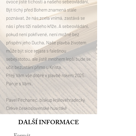
ovoce jisté tichosti a našeho sebeovládání.
Být tichý před Bohem znamená stále
poznávat, že nás zcela vnímá, zastává se
nás i přes tíži našeho kříže. A sebeovládání,
pokud není pokřivené, není možné bez
přispění jeho Ducha. Naše plavba životem
může být sice spjata s falešnou
sebejistotou, ale jistě mnohem lepší bude se
učit bezustání přímo u Krista.
Přeji Vám vše dobré v plavbě rokem 2025.
Pán je s Vámi.
Pavel Pechanec, biskup královéhradecký
Církve československé husitské
DALŠÍ INFORMACE