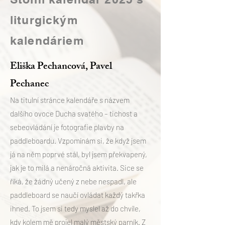
liturgickým
kalendáriem
Eliška Pechancová, Pavel
Pechanec
Na titulní stránce kalendáře s názvem
dalšího ovoce Ducha svatého – tichost a
sebeovládání je fotografie plavby na
paddleboardu. Vzpomínám si, že když jsem
já na něm poprvé stál, byl jsem překvapený,
jak je to milá a nenáročná aktivita. Sice se
říká, že žádný učený z nebe nespadl, ale
paddleboard se naučí ovládat každý takřka
ihned. To jsem si tedy myslel až do chvíle,
kdy kolem mě projel malý městský parník. Z