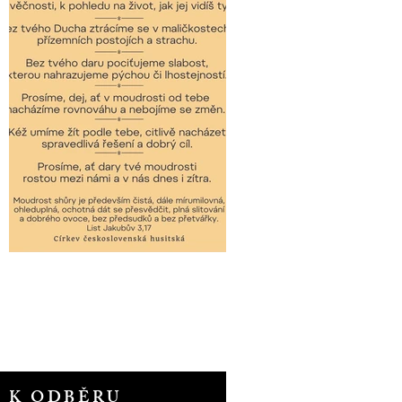
T K ODBĚRU