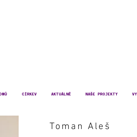
DECKÁ DIECÉZE
KOSLOVENSKÉ HUSITS
OMŮ
CÍRKEV
AKTUÁLNĚ
NAŠE PROJEKTY
VY
Toman Aleš