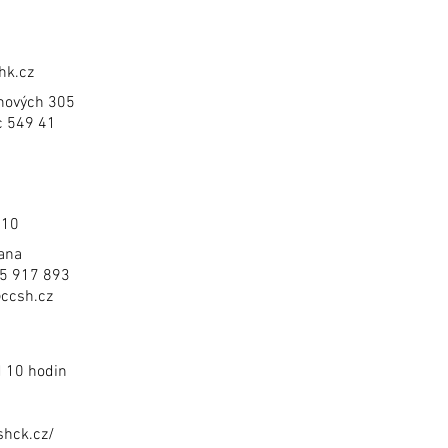
hk.cz
hových 305
c 549 41
010
ana
775 917 893
ccsh.cz
d 10 hodin
shck.cz/