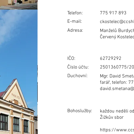
Telefon:
775 917 893
E-mail:
ckostelec@ccsh
Adresa:
Manželů Burdyc
Červený Kostele
IČO:
62729292
Číslo účtu:
2501360775/2
Duchovní:
Mgr. David Smet
farář, telefon: 
david.smetana@
Bohoslužby:
každou neděli o
Žižkův sbor
https://www.cc