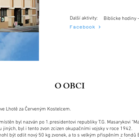
Další aktivity:
Biblicke hodiny 
Facebook
O OBCI
 ve Lhotě za Červeným Kostelcem.
 umístěn byl nazván po 1.presidentovi republiky T.G. Masarykovi "Ma
u jiných, byl i tento zvon zcizen okupačními vojsky v roce 1942.
ohl být odlit nový 50 kg zvonek, a to s velkým přispěním z fondů 