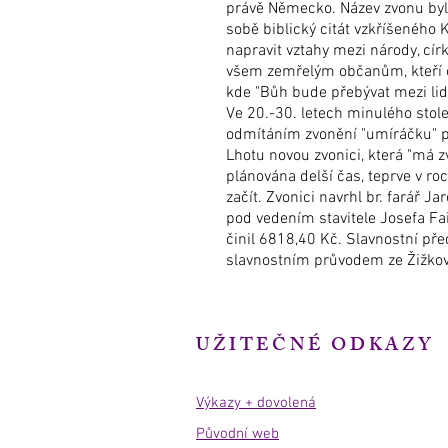
právě Německo. Název zvonu byl
sobě biblický citát vzkříšeného 
napravit vztahy mezi národy, cír
všem zemřelým občanům, kteří o t
kde "Bůh bude přebývat mezi lidmi
Ve 20.-30. letech minulého stolet
odmítáním zvonění "umíráčku" pr
Lhotu novou zvonici, která "má 
plánována delší čas, teprve v r
začít. Zvonici navrhl br. farář 
pod vedením stavitele Josefa Fai
činil 6818,40 Kč. Slavnostní před
slavnostním průvodem ze Žižkov
UŽITEČNÉ ODKAZY
Výkazy + dovolená
Původní web