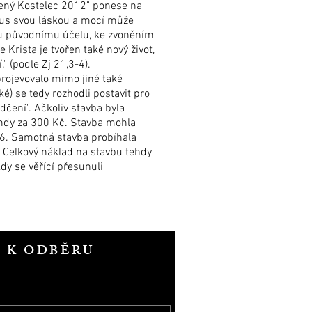
vený Kostelec 2012" ponese na
istus svou láskou a mocí může
ému původnímu účelu, ke zvoněním
Krista je tvořen také nový život,
" (podle Zj 21,3-4).
 projevovalo mimo jiné také
) se tedy rozhodli postavit pro
čení". Ačkoliv stavba byla
ehdy za 300 Kč. Stavba mohla
946. Samotná stavba probíhala
. Celkový náklad na stavbu tehdy
kdy se věřící přesunuli
T K ODBĚRU