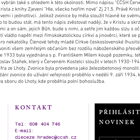
 vybrán také s ohledem k této okolnosti. Mimo nápisu "CČSH Čer
Krista z knihy Zjevení "Hle, všecko tvořím nové" Zj 21,5. Právě Kr
kvemi i jednotlivci. Jelikož zvonice by měla sloužit hlavně ke sv
o budou stát, má tento nápis zvěstovat naději, že v Kristu a skrze 
 a on sám, jejich Bůh, bude s nimi, a setře jim každou slzu s očí.
í vládlo napětí mezi římskokatolickou církví a jinověrci, které se
o nekatolíky. Členové tehdy mladé Církve československé (husitské
zvoniti všem zemřelým občanům bez rozdílu náboženského přesvěd
oce 1933 byla vyjednána s p. Františkem Mílem koupě pozemku, t
Jaroslav Staňek, který v Červeném Kostelci sloužil v letech 1930-1
fra ze Lhoty. Zvonice byla provedena jako železobetonový monolit
ání zvonice do užívání veřejnosti proběhlo v neděli 9. září 1934, 
a sboru do Lhoty, kde proběhla polní bohoslužba.
KONTAKT
PŘIHLÁSI
NOVINEK
Tel: 608 404 746
E-mail:
dieceze.hradec@ccsh.cz