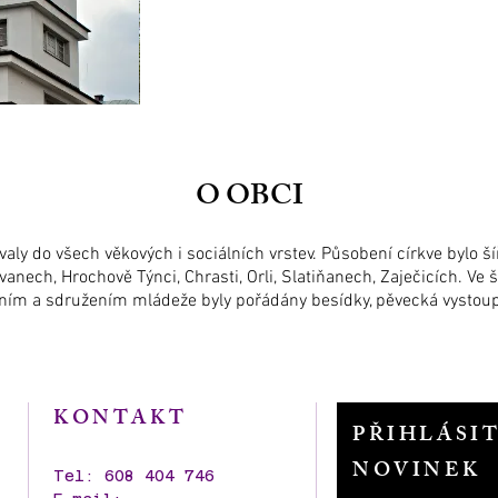
O OBCI
aly do všech věkových i sociálních vrstev. Působení církve bylo š
ovanech, Hrochově Týnci, Chrasti, Orli, Slatiňanech, Zaječicích. Ve
ním a sdružením mládeže byly pořádány besídky, pěvecká vystoupe
KONTAKT
PŘIHLÁSI
NOVINEK
Tel: 608 404 746