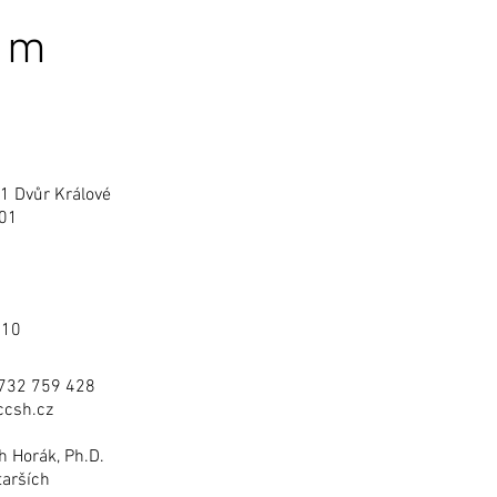
em
1 Dvůr Králové
01
010
: 732 759 428
ccsh.cz
ch Horák, Ph.D.
tarších