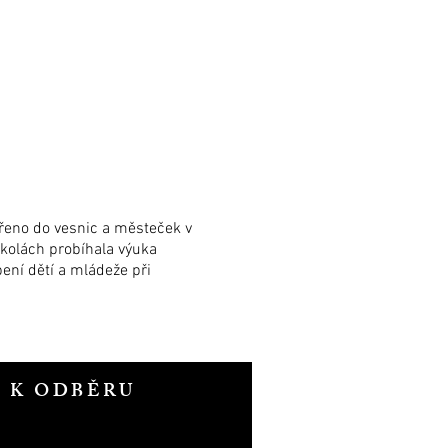
ířeno do vesnic a městeček v
 školách probíhala výuka
ní dětí a mládeže při
T K ODBĚRU