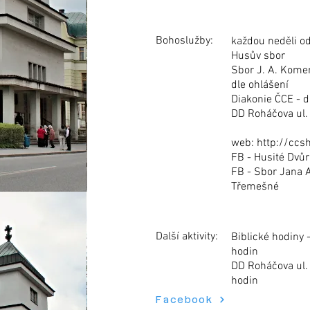
Bohoslužby:
každou neděli o
Husův sbor
Sbor J. A. Kome
dle ohlášení
Diakonie ČCE - d
DD Roháčova ul. 
web:
http://ccs
FB - Husité Dvů
FB - Sbor Jana
Třemešné
Další aktivity:
Biblické hodiny 
hodin
DD Roháčova ul. 
hodin
Facebook