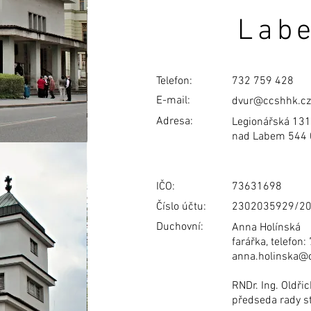
Lab
Telefon:
732 759 428
E-mail:
dvur@ccshhk.cz
Adresa:
Legionářská 131
nad Labem 544 
IČO:
73631698
Číslo účtu:
2302035929/2
Duchovní:
Anna Holínská
farářka, telefon
anna.holinska@
RNDr. Ing. Oldři
předseda rady s