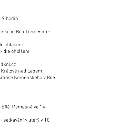
d 9 hodin
nského Bílá Třemešná -
le ohlášení
- dle ohlášení
hdknl.cz
r Králové nad Labem
 Amose Komenského v Bílé
- Bílá Třemešná ve 14
- setkávání v úterý v 10