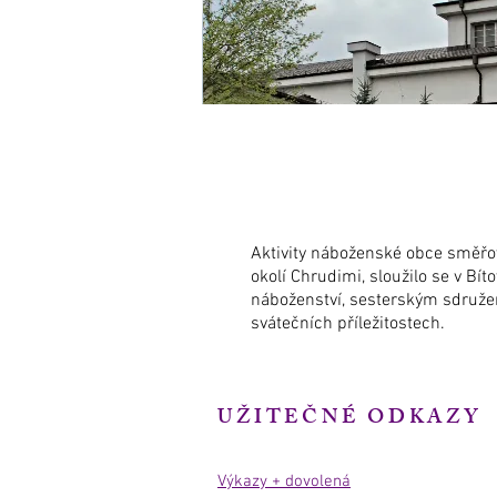
Aktivity náboženské obce směřov
okolí Chrudimi, sloužilo se v Bít
náboženství, sesterským sdruže
svátečních příležitostech.
UŽITEČNÉ ODKAZY
Výkazy + dovolená