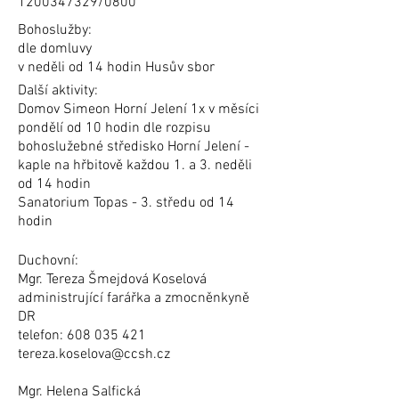
1200347329
/0800
Bohoslužby:
dle domluvy
v neděli od 14 hodin Husův sbor
Další aktivity:
Domov Simeon Horní Jelení 1x v měsíci
pondělí od 10 hodin dle rozpisu
bohoslužebné středisko Horní Jelení -
kaple na hřbitově každou 1. a 3. neděli
od 14 hodin
Sanatorium Topas - 3. středu od 14
hodin
Duchovní:
Mgr. Tereza Šmejdová Koselová
administrující farářka a zmocněnkyně
DR
telefon:
608 035 421
tereza.koselova@ccsh.cz
Mgr. Helena Salfická