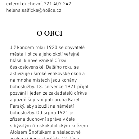
externí duchovní,
721 407 242
helena.salficka@holice.cz
O OBCI
Již koncem roku 1920 se obyvatelé
města Holice a jeho okolí veřejně
hlásili k nově vzniklé Církvi
československé. Dalšího roku se
aktivizuje i široké venkovské okolí a
na mnoha místech jsou konány
bohoslužby. 13. července 1921 přijal
pozvání i jeden ze zakladatelů církve
a pozdější první patriarcha Karel
Farský, aby sloužil na náměstí
bohoslužby. Od srpna 1921 je
zřízena duchovní správa v čele
s bývalým římskokatolickým knězem
Aloisem Šnoflákem a následovně