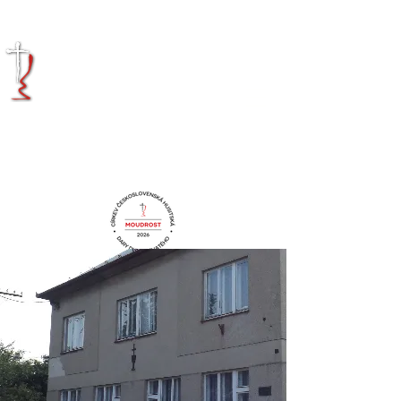
KRÁLOVÉHRADECKÁ
DIECÉZE
CÍRKVE
ČESKOSLOVENSKÉ
HUSITSKÉ