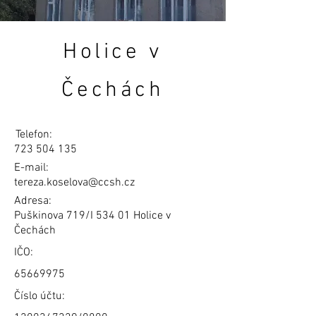
Holice v
Čechách
Telefon:
723 504 135
E-mail:
tereza.koselova@ccsh.cz
Adresa:
Puškinova 719/I 534 01 Holice v
Čechách
IČO:
65669975
Číslo účtu: