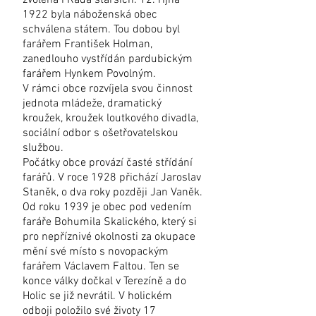
zvolena i Rada starších. 12. října
1922 byla náboženská obec
schválena státem. Tou dobou byl
farářem František Holman,
zanedlouho vystřídán pardubickým
farářem Hynkem Povolným.
V rámci obce rozvíjela svou činnost
jednota mládeže, dramatický
kroužek, kroužek loutkového divadla,
sociální odbor s ošetřovatelskou
službou.
Počátky obce provází časté střídání
farářů. V roce 1928 přichází Jaroslav
Staněk, o dva roky později Jan Vaněk.
Od roku 1939 je obec pod vedením
faráře Bohumila Skalického, který si
pro nepříznivé okolnosti za okupace
mění své místo s novopackým
farářem Václavem Faltou. Ten se
konce války dočkal v Terezíně a do
Holic se již nevrátil. V holickém
odboji položilo své životy 17