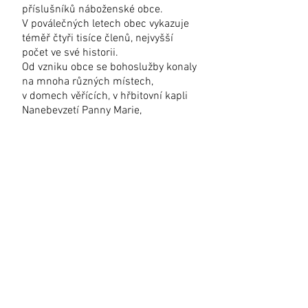
příslušníků náboženské obce.
V poválečných letech obec vykazuje
téměř čtyři tisíce členů, nejvyšší
počet ve své historii.
Od vzniku obce se bohoslužby konaly
na mnoha různých místech,
v domech věřících, v hřbitovní kapli
Nanebevzetí Panny Marie,
v chlapecké škole, sokolovně, pod
širým nebem. Od roku 1936 je
pronajat dům na náměstí č.p. 15 a
upraven na bohoslužebnou místnost
a kancelář. Po znárodnění domu se
bohoslužby slouží v ulici 28. října u
manželů Nevyjelových. Na mnoha
místech byly vztyčeny zvoničky:
holický hřbitov, Horní Jelení, Vysoké
Chvojno, Horní Ředice, Veliny.
Od roku 1925 jsou podnikány snahy
o zajištění finančních prostředků pro
stavbu vlastního sboru, kterou