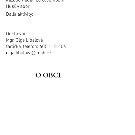
každou neděli od 8.30 hodin
Husův sbor
Další aktivity:
Duchovní:
Mgr. Olga Líbalová
farářka, telefon:
605 118 404
olga.libalova@ccsh.cz
O OBCI