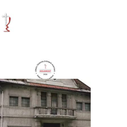
KRÁLOVÉHRADECKÁ
DIECÉZE
CÍRKVE
ČESKOSLOVENSKÉ
HUSITSKÉ