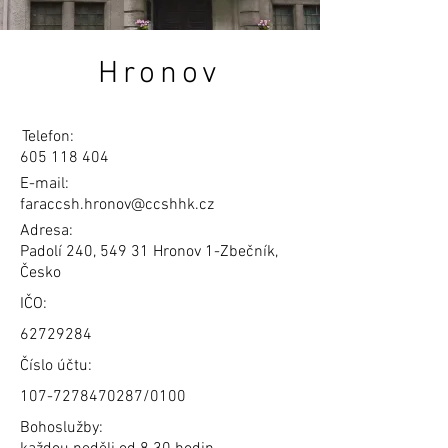
Hronov
Telefon:
605 118 404
E-mail:
faraccsh.hronov@ccshhk.cz
Adresa:
Padolí 240, 549 31 Hronov 1-Zbečník,
Česko
IČO:
62729284
Číslo účtu:
107-7278470287
/0100
Bohoslužby: