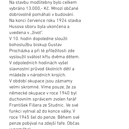
Na stavbu modlitebny bylo celkem
vybráno 13.000,- Kč. Mnozí občané
dobrovolně pomáhali v budování.
Na konci července roku 1924 stavba
Husova sboru byla ukončena a
uvedena v „život“.
V 10. hodin dopoledne sloužil
bohoslužbu biskup Gustav
Procházka a při té příležitosti zde
vysloužil svátost křtu dvěma dětem.
V odpoledních hodinách vyšel
slavnostní průvod školních dětí a
mládeže v národních krojích.
V období okupace jsou záznamy
velmi skromné. Víme pouze, že za
německé okupace v roce 1940 byl
duchovním správcem zvolen farář
František Fišera ze Studnic. Ve své
funkci vytrval až do konce války. V
roce 1945 šel do penze. Během své
penze pobýval na zdejší faře. Občas