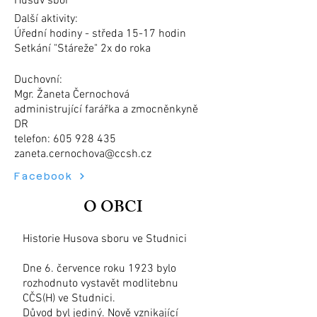
Husův sbor
Další aktivity:
Úřední hodiny - středa 15-17 hodin
Setkání "Stáreže" 2x do roka
Duchovní:
Mgr. Žaneta Černochová
administrující farářka a zmocněnkyně
DR
telefon:
605 928 435
zaneta.cernochova@ccsh.cz
Facebook
O OBCI
Historie Husova sboru ve Studnici
Dne 6. července roku 1923 bylo
rozhodnuto vystavět modlitebnu
CČS(H) ve Studnici.
Důvod byl jediný. Nově vznikající