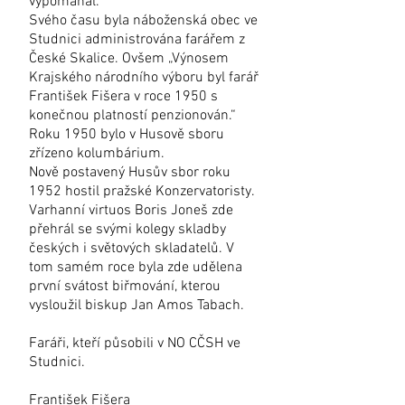
vypomáhal.
Svého času byla náboženská obec ve
Studnici administrována farářem z
České Skalice. Ovšem „Výnosem
Krajského národního výboru byl farář
František Fišera v roce 1950 s
konečnou platností penzionován.“
Roku 1950 bylo v Husově sboru
zřízeno kolumbárium.
Nově postavený Husův sbor roku
1952 hostil pražské Konzervatoristy.
Varhanní virtuos Boris Joneš zde
přehrál se svými kolegy skladby
českých i světových skladatelů. V
tom samém roce byla zde udělena
první svátost biřmování, kterou
vysloužil biskup Jan Amos Tabach.
Faráři, kteří působili v NO CČSH ve
Studnici.
František Fišera