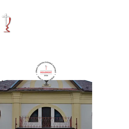
KRÁLOVÉHRADECKÁ
DIECÉZE
CÍRKVE
ČESKOSLOVENSKÉ
HUSITSKÉ