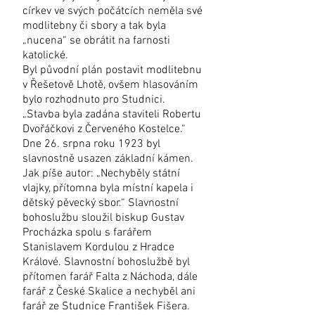
církev ve svých počátcích neměla své
modlitebny či sbory a tak byla
„nucena“ se obrátit na farnosti
katolické.
Byl původní plán postavit modlitebnu
v Řešetově Lhotě, ovšem hlasováním
bylo rozhodnuto pro Studnici.
„Stavba byla zadána staviteli Robertu
Dvořáčkovi z Červeného Kostelce.“
Dne 26. srpna roku 1923 byl
slavnostně usazen základní kámen.
Jak píše autor: „Nechyběly státní
vlajky, přítomna byla místní kapela i
dětský pěvecký sbor.“ Slavnostní
bohoslužbu sloužil biskup Gustav
Procházka spolu s farářem
Stanislavem Kordulou z Hradce
Králové. Slavnostní bohoslužbě byl
přítomen farář Falta z Náchoda, dále
farář z České Skalice a nechyběl ani
farář ze Studnice František Fišera.