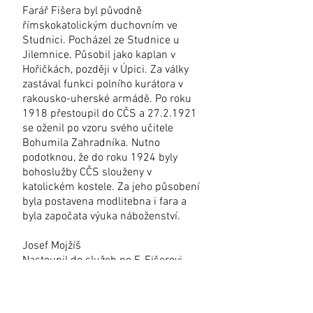
Farář Fišera byl původně
římskokatolickým duchovním ve
Studnici. Pocházel ze Studnice u
Jilemnice. Působil jako kaplan v
Hořičkách, později v Úpici. Za války
zastával funkci polního kurátora v
rakousko-uherské armádě. Po roku
1918 přestoupil do CČS a
27.2.1921
se oženil po vzoru svého učitele
Bohumila Zahradníka. Nutno
podotknou, že do roku 1924 byly
bohoslužby CČS slouženy v
katolickém kostele. Za jeho působení
byla postavena modlitebna i fara a
byla započata výuka náboženství.
Josef Mojžíš
Nastoupil do služeb po F. Fišerovi
roku 1950. Pocházel z města
Náchoda. Byl vězněn za doby
okupace. Působil ve Vamberku.