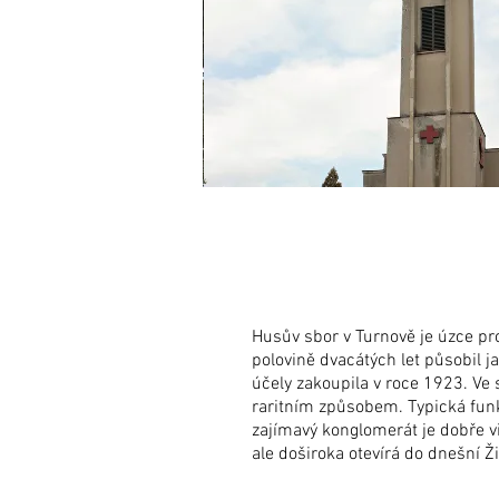
Husův sbor v Turnově je úzce pro
polovině dvacátých let působil j
účely zakoupila v roce 1923. Ve 
raritním způsobem. Typická funkc
zajímavý konglomerát je dobře vi
ale doširoka otevírá do dnešní Ži