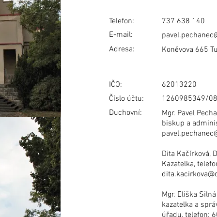
Telefon:
737 638 140
E-mail:
pavel.pechanec
Adresa:
Koněvova 665 T
IČO:
62013220
Číslo účtu:
1260985349/0
Duchovní:
Mgr. Pavel Pech
biskup a adminis
pavel.pechanec
Dita Kačírková, D
Kazatelka, telef
dita.kacirkova@
Mgr. Eliška Silná
kazatelka a sprá
úřadu, telefon: 