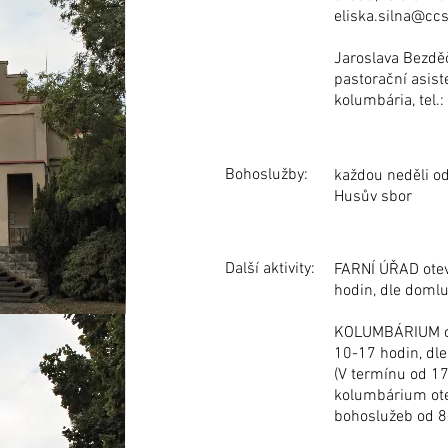
eliska.silna@cc
Jaroslava Bezdě
pastorační asist
kolumbária, tel.
Bohoslužby:
každou neděli o
Husův sbor
Další aktivity:
FARNÍ ÚŘAD otevř
hodin, dle doml
KOLUMBÁRIUM ote
10-17 hodin, dl
(V termínu od 17
kolumbárium ote
bohoslužeb od 8