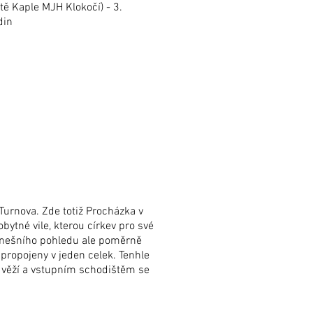
étě Kaple MJH Klokočí) - 3.
din
Turnova. Zde totiž Procházka v
bytné vile, kterou církev pro své
z dnešního pohledu ale poměrně
 propojeny v jeden celek. Tenhle
ou věží a vstupním schodištěm se