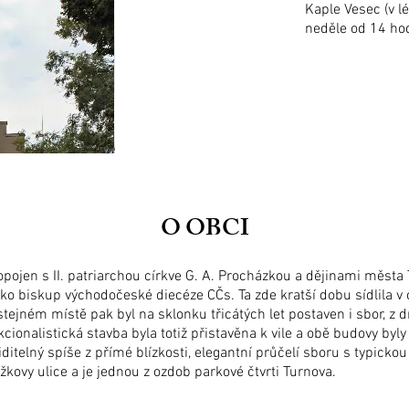
Kaple Vesec (v l
neděle od 14 ho
O OBCI
pojen s II. patriarchou církve G. A. Procházkou a dějinami města 
ako biskup východočeské diecéze CČs. Ta zde kratší dobu sídlila v o
stejném místě pak byl na sklonku třicátých let postaven i sbor, 
ionalistická stavba byla totiž přistavěna k vile a obě budovy byly
ditelný spíše z přímé blízkosti, elegantní průčelí sboru s typick
žkovy ulice a je jednou z ozdob parkové čtvrti Turnova.