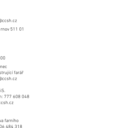
@ccsh.cz
urnov 511 01
800
anec
trující farář
@ccsh.cz
iS.
on: 777 608 048
ccsh.cz
va farního
606 484 318