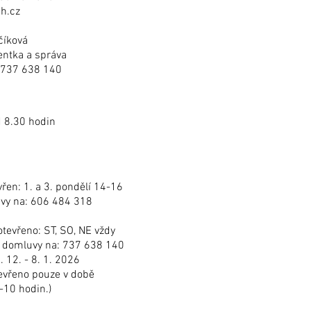
sh.cz
číková
entka a správa
: 737 638 140
d 8.30 hodin
en: 1. a 3. pondělí 14-16
uvy na: 606 484 318
vřeno: ST, SO, NE vždy
e domluvy na: 737 638 140
. 12. - 8. 1. 2026
vřeno pouze v době
-10 hodin.)