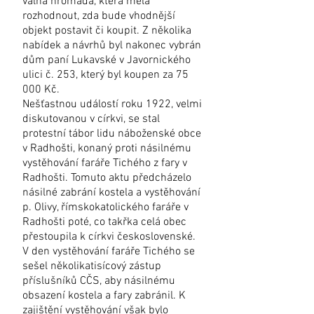
valná hromada, která měla
rozhodnout, zda bude vhodnější
objekt postavit či koupit. Z několika
nabídek a návrhů byl nakonec vybrán
dům paní Lukavské v Javornického
ulici č. 253, který byl koupen za 75
000 Kč.
Nešťastnou událostí roku 1922, velmi
diskutovanou v církvi, se stal
protestní tábor lidu náboženské obce
v Radhošti, konaný proti násilnému
vystěhování faráře Tichého z fary v
Radhošti. Tomuto aktu předcházelo
násilné zabrání kostela a vystěhování
p. Olivy, římskokatolického faráře v
Radhošti poté, co takřka celá obec
přestoupila k církvi československé.
V den vystěhování faráře Tichého se
sešel několikatisícový zástup
příslušníků CČS, aby násilnému
obsazení kostela a fary zabránil. K
zajištění vystěhování však bylo