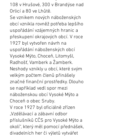
108 v Hrušové, 300 v Brandýse nad
Orlicí a 80 ve Lhůtě.
Se vznikem nových náboženských
obcí vznikla rovněž potřeba lepšího
uspořádání vzájemných hranic a
přeskupení okrajových obcí. V roce
1927 byl vytvořen návrh na
uspořádání náboženských obcí
Vysoké Mýto, Choceň, Litomyšl,
Radhošť, Vamberk a Žamberk.
Neshody vznikly u obcí, které svým
velkým počtem členů přinášely
značné finanční prostředky. Dlouho
se například vedl spor mezi
náboženskou obcí Vysoké Mýto a
Choceň o obec Sruby.
V roce 1927 byl oficiálně zřízen
„Vzdělávací a zábavní odbor
příslušníků CČS pro Vysoké Mýto a
okolí“, který měl pomocí přednášek,
divadelních her či výletů vytvářet