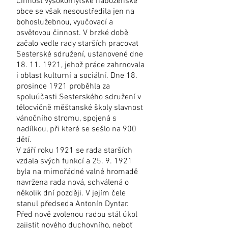
Činnost vysokomýtské náboženské
obce se však nesoustředila jen na
bohoslužebnou, vyučovací a
osvětovou činnost. V brzké době
začalo vedle rady starších pracovat
Sesterské sdružení, ustanovené dne
18. 11. 1921
, jehož práce zahrnovala
i oblast kulturní a sociální. Dne 18.
prosince 1921 proběhla za
spoluúčasti Sesterského sdružení v
tělocvičně měšťanské školy slavnost
vánočního stromu, spojená s
nadílkou, při které se sešlo na 900
dětí.
V září roku 1921 se rada starších
vzdala svých funkcí a
25. 9. 1921
byla na mimořádné valné hromadě
navržena rada nová, schválená o
několik dní později. V jejím čele
stanul předseda Antonín Dyntar.
Před nově zvolenou radou stál úkol
zajistit nového duchovního, neboť