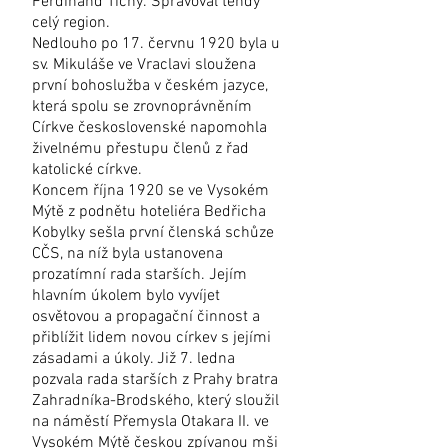
Ferdinand Tichý. Spravoval tehdy
celý region.
Nedlouho po 17. červnu 1920 byla u
sv. Mikuláše ve Vraclavi sloužena
první bohoslužba v českém jazyce,
která spolu se zrovnoprávněním
Církve československé napomohla
živelnému přestupu členů z řad
katolické církve.
Koncem října 1920 se ve Vysokém
Mýtě z podnětu hoteliéra Bedřicha
Kobylky sešla první členská schůze
CČS, na níž byla ustanovena
prozatímní rada starších. Jejím
hlavním úkolem bylo vyvíjet
osvětovou a propagační činnost a
přiblížit lidem novou církev s jejími
zásadami a úkoly. Již 7. ledna
pozvala rada starších z Prahy bratra
Zahradníka-Brodského, který sloužil
na náměstí Přemysla Otakara II. ve
Vysokém Mýtě českou zpívanou mši