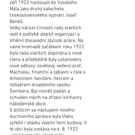
září 1922 nastoupil do Vysokého
Mýta jako druhý katecheta
československého vyznání Josef
Beneš.
Velký nárůst činnosti rady starších
vedl k potřebě zlepšit organizaci a
změnit dosavadní způsob práce. Na
valné hromadě začátkem roku 1922
byla rada starších doplněna o nové
členy a předběžně byly ustanoveny
nové odbory: osvětový, vedený prof.
Machalou, finanční a zábavní v čele s
Antonínem Vanišem, hercem a
režisérem divadelního spolku
Šembera. Byl rovněž podán a
schválen návrh na zřízení knihovny
náboženské obce.
S blížícím se nástupem nového
duchovního správce bylo třeba
vyřešit i otázku vlastní farní budovy. V
té věci byla svolána na 6. 8. 1922