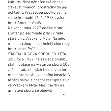
kulturní život náboženské obce a
získávat finanční prostředky do její
pokladny. Předsedou spolku byl na
valné hromadě
16. 1. 1928
zvolen
bratr Antonín Vaniš.
Na konci roku 1927 odešel bratr
Dyntar po sedmileté práci v radě
starších z Vysokého Mýta. Na jeho
místo nastoupil dlouholetý člen rady
bratr Josef Průša.
STAVBA HUSOVA SBORU 30. LÉTA
Již v roce 1927, na základě příslibu
státní dotace na výstavbu sborů CČS,
začala rada starších hledat vhodné
místo pro stavbu vlastního kostela. V
té věci oslovila obecní zastupitelstvo
ve Vysokém Mýtě. Mezi návrhy na
umístění sboru se objevily
Jungmannovy sady, pozemek rodiny
Bergrovy v sousedství budovy berní
správy, areál městského skladiště na