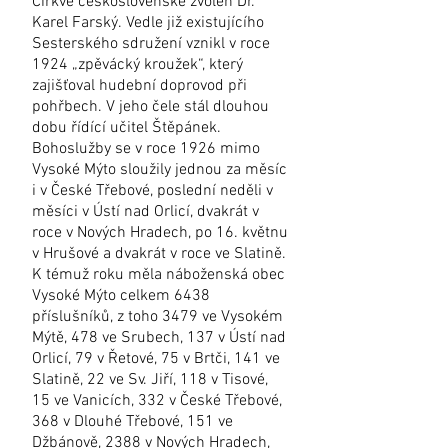
Církve československé zvolen Dr.
Karel Farský. Vedle již existujícího
Sesterského sdružení vznikl v roce
1924 „zpěvácký kroužek“, který
zajišťoval hudební doprovod při
pohřbech. V jeho čele stál dlouhou
dobu řídící učitel Štěpánek.
Bohoslužby se v roce 1926 mimo
Vysoké Mýto sloužily jednou za měsíc
i v České Třebové, poslední neděli v
měsíci v Ústí nad Orlicí, dvakrát v
roce v Nových Hradech, po 16. květnu
v Hrušové a dvakrát v roce ve Slatině.
K témuž roku měla náboženská obec
Vysoké Mýto celkem 6438
příslušníků, z toho 3479 ve Vysokém
Mýtě, 478 ve Srubech, 137 v Ústí nad
Orlicí, 79 v Řetové, 75 v Brtči, 141 ve
Slatině, 22 ve Sv. Jiří, 118 v Tisové,
15 ve Vanicích, 332 v České Třebové,
368 v Dlouhé Třebové, 151 ve
Džbánově, 2388 v Nových Hradech,