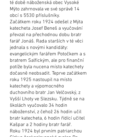
té době náboženská obec Vysoké
Mýto zahrnovala ve své správě 14
obcí s 5530 příslušníky.
Začátkem roku 1924 odešel z Mýta
katecheta Josef Beneš a vyučování
převzal na přechodnou dobu bratr
farář Jonáš. Rada starších v té věci
jednala s novými kandidáty:
evangelickým farářem Potočkem a s
bratrem Salfickým, ale pro finanční
potíže byla nucena místo katechety
dočasně neobsadit. Teprve začátkem
roku 1925 nastoupil na místo
katechety a výpomocného
duchovního bratr Jan Velčovský, z
Vyšší Lhoty ve Slezsku. Týdně se na
školách vyučovalo 34 hodin
náboženství, z čehož 26 hodin učil
bratr katecheta, 6 hodin řídící učitel
Kašpar a 2 hodiny bratr farář.
Roku 1924 byl prvním patriarchou