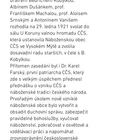
bratrem Bedřichem Kobylkou,
Albínem Dušánkem, prof.
Františkem Machalou, prof. Aloisem
Srnským a Antonínem Vanišem
rozhodla na 29. ledna 1921 svolat do
sálu U Koruny valnou hromadu CČS,
která ustanovila Náboženskou obec
CČS ve Vysokém Mýtě a zvolila
dosavadní radu starších, v čele s B.
Kobylkou.
Přítomen zasedání byl i Dr. Karel
Farský, první patriarcha CČS, který
zde s velkým úspěchem přednesl
přednášku o vzniku CČS a
náboženské tradici českého národa.
Prvořadým úkolem nově vzniklé
náboženské obce bylo vytvořit a
obsadit duchovní správu, zabezpečit
pravidelné bohoslužby, vyučovat
náboženství, pokračovat v osvětové a
vzdělávací práci a napomáhat
zrovnoprávnění československé