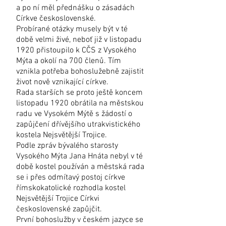
a po ní měl přednášku o zásadách
Církve československé.
Probírané otázky musely být v té
době velmi živé, neboť již v listopadu
1920 přistoupilo k CČS z Vysokého
Mýta a okolí na 700 členů. Tím
vznikla potřeba bohoslužebně zajistit
život nově vznikající církve.
Rada starších se proto ještě koncem
listopadu 1920 obrátila na městskou
radu ve Vysokém Mýtě s žádostí o
zapůjčení dřívějšího utrakvistického
kostela Nejsvětější Trojice.
Podle zpráv bývalého starosty
Vysokého Mýta Jana Hnáta nebyl v té
době kostel používán a městská rada
se i přes odmítavý postoj církve
římskokatolické rozhodla kostel
Nejsvětější Trojice Církvi
československé zapůjčit.
První bohoslužby v českém jazyce se