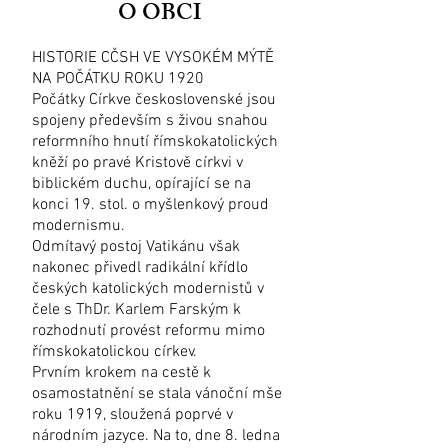
O OBCI
HISTORIE CČSH VE VYSOKÉM MÝTĚ
NA POČÁTKU ROKU 1920
Počátky Církve československé jsou
spojeny především s živou snahou
reformního hnutí římskokatolických
kněží po pravé Kristově církvi v
biblickém duchu, opírající se na
konci 19. stol. o myšlenkový proud
modernismu.
Odmítavý postoj Vatikánu však
nakonec přivedl radikální křídlo
českých katolických modernistů v
čele s ThDr. Karlem Farským k
rozhodnutí provést reformu mimo
římskokatolickou církev.
Prvním krokem na cestě k
osamostatnění se stala vánoční mše
roku 1919, sloužená poprvé v
národním jazyce. Na to, dne 8. ledna