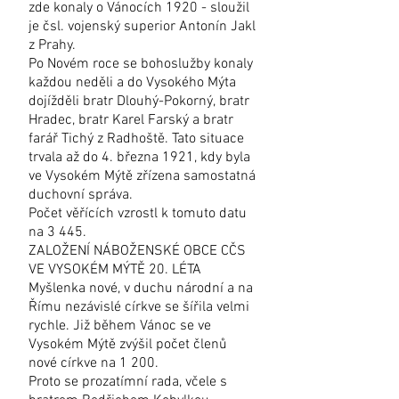
zde konaly o Vánocích 1920 - sloužil
je čsl. vojenský superior Antonín Jakl
z Prahy.
Po Novém roce se bohoslužby konaly
každou neděli a do Vysokého Mýta
dojížděli bratr Dlouhý-Pokorný, bratr
Hradec, bratr Karel Farský a bratr
farář Tichý z Radhoště. Tato situace
trvala až do 4. března 1921, kdy byla
ve Vysokém Mýtě zřízena samostatná
duchovní správa.
Počet věřících vzrostl k tomuto datu
na 3 445.
ZALOŽENÍ NÁBOŽENSKÉ OBCE CČS
VE VYSOKÉM MÝTĚ 20. LÉTA
Myšlenka nové, v duchu národní a na
Římu nezávislé církve se šířila velmi
rychle. Již během Vánoc se ve
Vysokém Mýtě zvýšil počet členů
nové církve na 1 200.
Proto se prozatímní rada, včele s