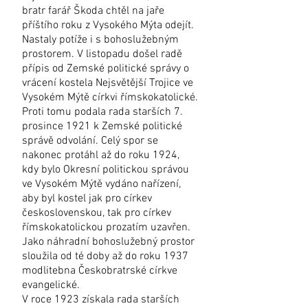
bratr farář Škoda chtěl na jaře
příštího roku z Vysokého Mýta odejít.
Nastaly potíže i s bohoslužebným
prostorem. V listopadu došel radě
přípis od Zemské politické správy o
vrácení kostela Nejsvětější Trojice ve
Vysokém Mýtě církvi římskokatolické.
Proti tomu podala rada starších 7.
prosince 1921 k Zemské politické
správě odvolání. Celý spor se
nakonec protáhl až do roku 1924,
kdy bylo Okresní politickou správou
ve Vysokém Mýtě vydáno nařízení,
aby byl kostel jak pro církev
československou, tak pro církev
římskokatolickou prozatím uzavřen.
Jako náhradní bohoslužebný prostor
sloužila od té doby až do roku 1937
modlitebna Českobratrské církve
evangelické.
V roce 1923 získala rada starších