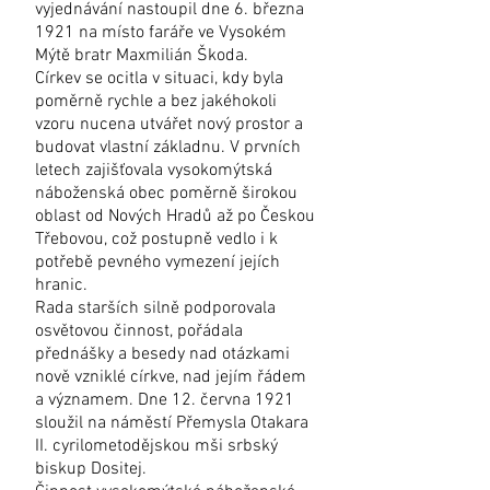
vyjednávání nastoupil dne 6. března
1921 na místo faráře ve Vysokém
Mýtě bratr Maxmilián Škoda.
Církev se ocitla v situaci, kdy byla
poměrně rychle a bez jakéhokoli
vzoru nucena utvářet nový prostor a
budovat vlastní základnu. V prvních
letech zajišťovala vysokomýtská
náboženská obec poměrně širokou
oblast od Nových Hradů až po Českou
Třebovou, což postupně vedlo i k
potřebě pevného vymezení jejích
hranic.
Rada starších silně podporovala
osvětovou činnost, pořádala
přednášky a besedy nad otázkami
nově vzniklé církve, nad jejím řádem
a významem. Dne 12. června 1921
sloužil na náměstí Přemysla Otakara
II. cyrilometodějskou mši srbský
biskup Dositej.