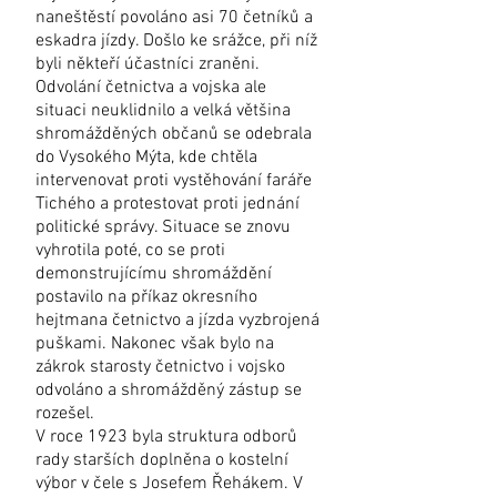
naneštěstí povoláno asi 70 četníků a
eskadra jízdy. Došlo ke srážce, při níž
byli někteří účastníci zraněni.
Odvolání četnictva a vojska ale
situaci neuklidnilo a velká většina
shromážděných občanů se odebrala
do Vysokého Mýta, kde chtěla
intervenovat proti vystěhování faráře
Tichého a protestovat proti jednání
politické správy. Situace se znovu
vyhrotila poté, co se proti
demonstrujícímu shromáždění
postavilo na příkaz okresního
hejtmana četnictvo a jízda vyzbrojená
puškami. Nakonec však bylo na
zákrok starosty četnictvo i vojsko
odvoláno a shromážděný zástup se
rozešel.
V roce 1923 byla struktura odborů
rady starších doplněna o kostelní
výbor v čele s Josefem Řehákem. V