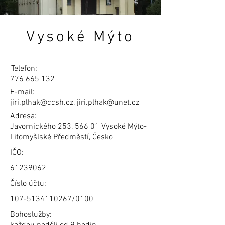
Vysoké Mýto
Telefon:
776 665 132
E-mail:
jiri.plhak@ccsh.cz
,
jiri.plhak@unet.cz
Adresa:
Javornického 253, 566 01 Vysoké Mýto-
Litomyšlské Předměstí, Česko
IČO:
61239062
Číslo účtu:
107-5134110267
/0100
Bohoslužby: