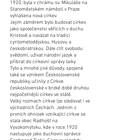
1920, byla v chrámu sv. Mikuláše na
Staroměstském náměstí v Praze
vyhlášena nová církev.
Jejím záměrem bylo budovat církev
jako společenství věřících v duchu
Kristově a navázat na tradici
cyrilometodějskou, Husovu a
českobratrskou. Dále ctít svobodu
svědomí, užívat národní jazyk a
přibrat do církevní správy laiky.
Tyto a mnohé jiné důvody, spojené
také se vznikem Československé
republiky, učinily z Církve
československé v brzké době druhou
nejpočetnější církev ve státě.
Velký rozmach církve lze sledovat i ve
východních Čechách. Jedním z
prvních ohnisek vznikající církve se
stala obec Radhošť na
Vysokomýtsku, kde v roce 1920
nastupuje jako duchovní správce