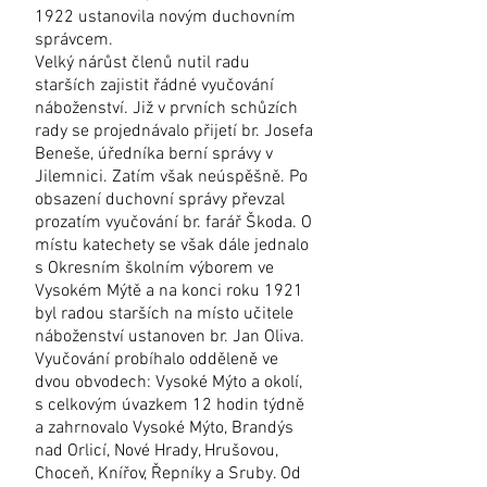
1922 ustanovila novým duchovním
správcem.
Velký nárůst členů nutil radu
starších zajistit řádné vyučování
náboženství. Již v prvních schůzích
rady se projednávalo přijetí br. Josefa
Beneše, úředníka berní správy v
Jilemnici. Zatím však neúspěšně. Po
obsazení duchovní správy převzal
prozatím vyučování br. farář Škoda. O
místu katechety se však dále jednalo
s Okresním školním výborem ve
Vysokém Mýtě a na konci roku 1921
byl radou starších na místo učitele
náboženství ustanoven br. Jan Oliva.
Vyučování probíhalo odděleně ve
dvou obvodech: Vysoké Mýto a okolí,
s celkovým úvazkem 12 hodin týdně
a zahrnovalo Vysoké Mýto, Brandýs
nad Orlicí, Nové Hrady, Hrušovou,
Choceň, Knířov, Řepníky a Sruby. Od