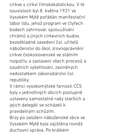
církve s církví římskokatolickou. V té
souvislosti byl 8. května 1921 ve
Vysokém Mýtě pořádán manifestační
tábor lidu, jehož program ve čtyřech
bodech zahrnoval: spoluužívání
chrámů a jiných církevních budov,
bezodkladné zavedení čsl. učitelů
náboženství do škol, zrovnoprávnění
církve československé ve státním
rozpočtu a zastavení všech procesů a
soudních vyšetřování, zaviněných
nedostatkem zákonodárství čsl.
republiky.
V rámci vysokomýtské farnosti CČS
byly v jednotlivých obcích postupně
ustaveny samostatné rady starších a
jejich delegáti se scházeli k
pravidelným schůzím.
Brzy po založení náboženské obce ve
Vysokém Mýtě byla zajištěna rovněž
duchovní správa. Po krátkém