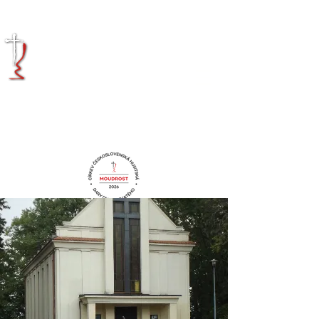
KRÁLOVÉHRADECKÁ
DIECÉZE
CÍRKVE
ČESKOSLOVENSKÉ
HUSITSKÉ