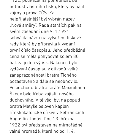
1922, poukázal na potřebnost, ba
nutnost vlastního tisku, který by hájil
zájmy a práva CČS. Za
nejpřijatelnější byl vybrán název
„Nové směry“. Rada starších pak na
svém zasedání dne 9. 1.1921
schválila návrh na vytvoření tiskové
rady, která by připravila k vydání
první číslo časopisu. Jeho předběžná
cena se měla pohybovat kolem 80
hal. za jeden výtisk. Nakonec bylo
vydávání časopisu z důvodů velké
zaneprázdněnosti bratra Tichého
pozastaveno a dále se neobnovilo.
Po odchodu bratra faráře Maxmiliána
Škody bylo třeba zajistit nového
duchovního. V té věci byl na popud
bratra Metyše osloven kaplan
římskokatolické církve v Sebranicích
Augustin Jonáš. Dne 13. března
1922 byl představen na mimořádné
valné hromadě, která ho od 1. 4.