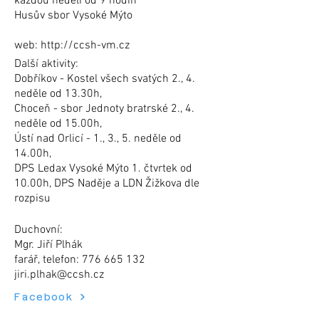
každou neděli od 9 hodin
Husův sbor Vysoké Mýto
web:
http://ccsh-vm.cz
Další aktivity:
Dobříkov - Kostel všech svatých 2., 4.
neděle od 13.30h,
Choceň - sbor Jednoty bratrské 2., 4.
neděle od 15.00h,
Ústí nad Orlicí - 1., 3., 5. neděle od
14.00h,
DPS Ledax Vysoké Mýto 1. čtvrtek od
10.00h, DPS Naděje a LDN Žižkova dle
rozpisu
Duchovní:
Mgr. Jiří Plhák
farář, telefon:
776 665 132
jiri.plhak@ccsh.cz
Facebook