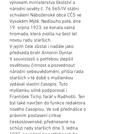
výnosem ministerstva školství a
národní osvěty č. 76.565/IV státní
schválení Náboženské obce CČS ve
Vysokém Mýtě. Nedlouho poté, dne
19. srpna 1923, se konala valná
hromada, která zvolila na šest let
novou radu starších.
V jejím čele zůstal i nadále jako
předseda bratr Antonín Dyntar.
V souvislosti s potřebou zlepšit
osvětovou činnost a pozvednout
národní sebeuvědomění, přišla rada
starších v té době s myšlenkou
vydávat vlastní časopis. Tuto
myšlenku silně podporoval i
František Tichý, farář v Radhošti. Ten
byl také navržen do funkce redaktora
nového časopisu. Ve své přednášce o
právním postavení církve
československé, přednesené na
schůzi rady starších dne 3. ledna