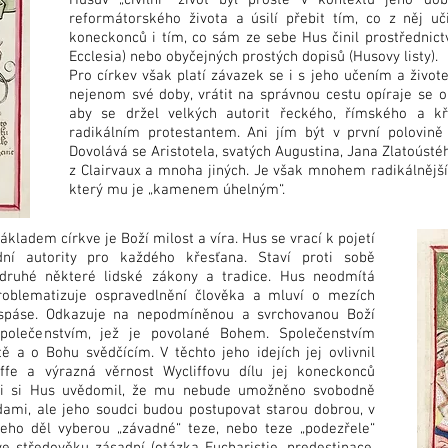
Husův „civilní“ život byl prostě v kontextu jeho do
reformátorského života a úsilí přebit tím, co z něj uči
koneckonců i tím, co sám ze sebe Hus činil prostřednict
Ecclesia) nebo obyčejných prostých dopisů (Husovy listy).
Pro církev však platí závazek se i s jeho učením a život
nejenom své doby, vrátit na správnou cestu opíraje se 
aby se držel velkých autorit řeckého, římského a kř
radikálním protestantem. Ani jím být v první polovině
Dovolává se Aristotela, svatých Augustina, Jana Zlatoúst
z Clairvaux a mnoha jiných. Je však mnohem radikálnější
který mu je „kamenem úhelným“.
kladem církve je Boží milost a víra. Hus se vrací k pojetí
dní autority pro každého křesťana. Staví proti sobě
 druhé některé lidské zákony a tradice. Hus neodmítá
 Problematizuje ospravedlnění člověka a mluví o mezích
spáse. Odkazuje na nepodmíněnou a svrchovanou Boží
společenstvím, jež je povolané Bohem. Společenstvím
 a o Bohu svědčícím. V těchto jeho idejích jej ovlivnil
ffe a výrazná věrnost Wycliffovu dílu jej koneckonců
dali si Hus uvědomil, že mu nebude umožněno svobodně
dami, ale jeho soudci budou postupovat starou dobrou, v
jeho děl vyberou „závadné“ teze, nebo teze „podezřele“