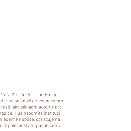
9. a 20. století – Jan Hus je
at. Hus se snaží církev, nejenom
nosti jako základní autority pro
tradice. Hus neodmítá instituci
vzhledem ke spáse, odkazuje na
em. Společenstvím působícím v