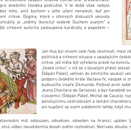
ve středověku zásadní (otázka Eucharistie, predestinace,
e pro dnešního člověka podružné. V té době však nebylo
ez toho, aniž bychom v jeho učení nenalezli, byť jen
ení církve. Dogma, které v ohnivých diskusích ukovaly
schválily je „sněmy (koncily) vedené Duchem svatým“ a
yšší církevní autorita zastoupená kardinály a papežem –
Jan Hus byl vlivem celé řady okolností, mezi ně
politická a církevní situace v upadajícím české
církve, jež měla být vyřešena právě na koncilu
„české církvi“, v níž se z bývalých přátel stáva
Štěpán Páleč), vehnán do smrtícího soukolí ve
podporu českého krále Václava IV., naopak si zn
budoucího císaře Zikmunda. Poštval proti sobě i
Jeana Charliera de Gersona), a byv hanebně os
cizozemci (Štěpán Páleč, Michal de Causis), ro
ponižujícímu zastrašování a lámání charakteru
ani kupčení se svým svědomím tehdy, když mu 
slavnostní mši odsouzen, odsvěcen, odveden na hranici, upálen (
 otců vůbec neuvědomila dosah svého rozhodnutí. Netrvalo dlouho, ne