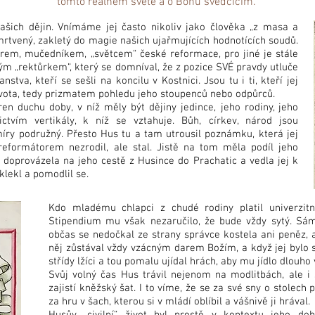
tomto reálném světě a o Bohu svědčícím.
ašich dějin. Vnímáme jej často nikoliv jako člověka „z masa a
umrtvený, zakletý do magie našich ujařmujících hodnotících soudů.
rem, mučedníkem, „světcem“ české reformace, pro jiné je stále
m „rektůrkem“, který se domníval, že z pozice SVÉ pravdy utluče
tva, kteří se sešli na koncilu v Kostnici. Jsou tu i ti, kteří jej
ivota, tedy prizmatem pohledu jeho stoupenců nebo odpůrců.
n duchu doby, v níž měly být dějiny jedince, jeho rodiny, jeho
ctvím vertikály, k níž se vztahuje. Bůh, církev, národ jsou
míry podružný. Přesto Hus tu a tam utrousil poznámku, která jej
reformátorem nezrodil, ale stal. Jistě na tom měla podíl jeho
í doprovázela na jeho cestě z Husince do Prachatic a vedla jej k
lekl a pomodlil se.
Kdo mladému chlapci z chudé rodiny platil univerzitn
Stipendium mu však nezaručilo, že bude vždy sytý. Sám 
občas se nedočkal ze strany správce kostela ani peněz, 
něj zůstával vždy vzácným darem Božím, a když jej bylo 
střídy lžíci a tou pomalu ujídal hrách, aby mu jídlo dlouho
Svůj volný čas Hus trávil nejenom na modlitbách, ale 
zajistí kněžský šat. I to víme, že se za své sny o stolech
za hru v šach, kterou si v mládí oblíbil a vášnivě ji hrával.