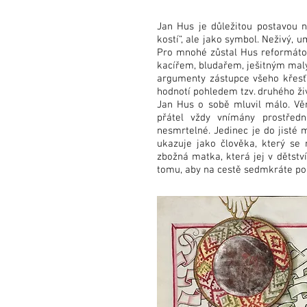
Jan Hus je důležitou postavou n
kostí“, ale jako symbol. Neživý, 
Pro mnohé zůstal Hus reformáto
kacířem, bludařem, ješitným malý
argumenty zástupce všeho křesťans
hodnotí pohledem tzv. druhého ž
Jan Hus o sobě mluvil málo. Věre
přátel vždy vnímány prostředni
nesmrtelné. Jedinec je do jisté 
ukazuje jako člověka, který se 
zbožná matka, která jej v dětstv
tomu, aby na cestě sedmkráte pok