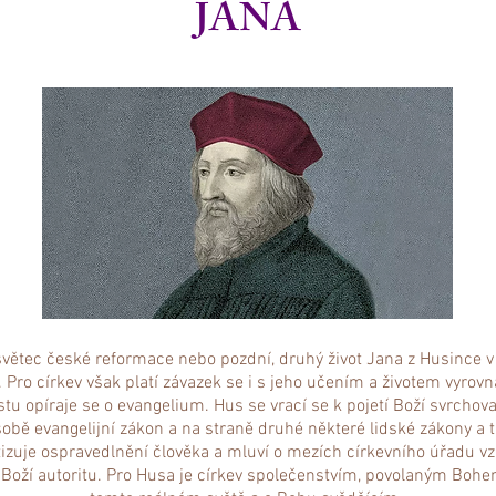
JANA
světec české reformace nebo pozdní, druhý život Jana z Husince v 1
 Pro církev však platí závazek se i s jeho učením a životem vyrovn
stu opíraje se o evangelium. Hus se vrací se k pojetí Boží svrchova
sobě evangelijní zákon a na straně druhé některé lidské zákony a 
tizuje ospravedlnění člověka a mluví o mezích církevního úřadu 
oží autoritu. Pro Husa je církev společenstvím, povolaným Boh