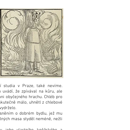
í studia v Praze, také nevíme.
uvádí, že zpívával na kůru, ale
ani obyčejného hrachu. Chléb pro
skutečně málo, uhnětl z chlebové
 vydrželo.
i sněním o dobrém bydlu, jež mu
 plných masa styděl neméně, nežli