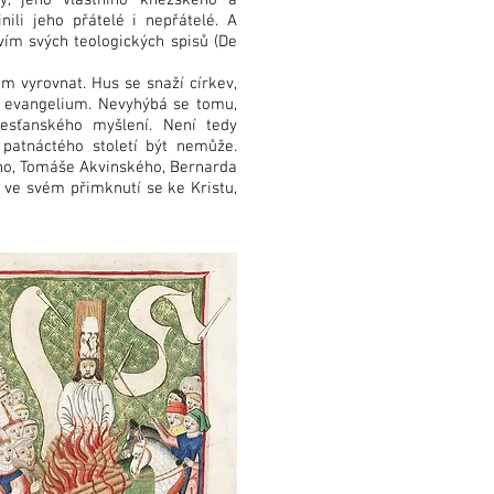
by, jeho vlastního kněžského a
nili jeho přátelé i nepřátelé. A
vím svých teologických spisů (De
em vyrovnat. Hus se snaží církev,
o evangelium. Nevyhýbá se tomu,
esťanského myšlení. Není tedy
 patnáctého století být nemůže.
ého, Tomáše Akvinského, Bernarda
 ve svém přimknutí se ke Kristu,