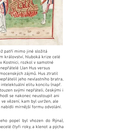
ž patří mimo jiné složitá
m království, hluboká krize celé
 v Kostnici, rozkol v samotné
li nepřátelé (Jan Hus versus
lmocenských zájmů. Hus ztratil
epřátelil jeho nevlastního bratra,
ntelektuální elitu koncilu (např.
touzen svými nepřáteli, českými i
zhodl se nakonec neustoupit ani
 ve vězení, kam byl uvržen, ale
nabídli mírnější formu odvolání.
jeho popel byl vhozen do Rýna),
celé čtyři roky, a klenot a pýcha