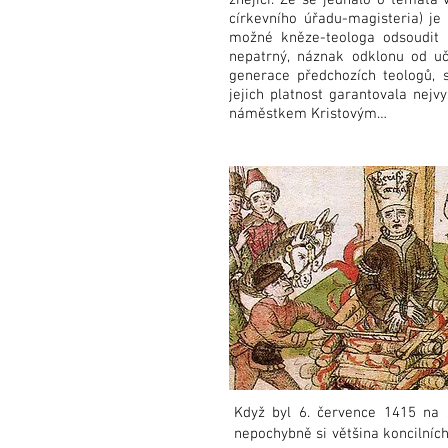
znějící. Že se jednalo o témata 
církevního úřadu-magisteria) j
možné kněze-teologa odsoudit b
nepatrný, náznak odklonu od uč
generace předchozích teologů, 
jejich platnost garantovala nejv
náměstkem Kristovým…
Když byl 6. července 1415 na 
nepochybně si většina koncilních