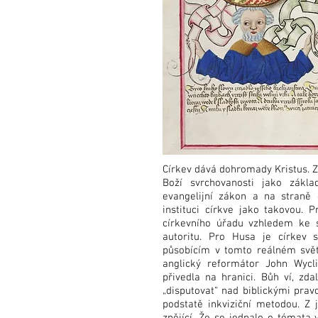
Církev dává dohromady Kristus. Zá
Boží svrchovanosti jako zákla
evangelijní zákon a na straně
instituci církve jako takovou.
církevního úřadu vzhledem ke 
autoritu. Pro Husa je církev 
působícím v tomto reálném světě
anglický reformátor John Wycli
přivedla na hranici. Bůh ví, z
„disputovat“ nad biblickými prav
podstatě inkviziční metodou. Z 