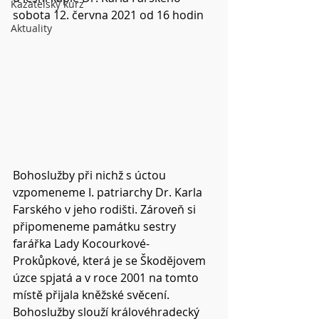
Kazatelský kurz
sobota 12. června 2021 od 16 hodin
Aktuality
Bohoslužby při nichž s úctou 
vzpomeneme I. patriarchy Dr. Karla 
Farského v jeho rodišti. Zároveň si 
připomeneme památku sestry 
farářka Lady Kocourkové-
Prokůpkové, která je se Škodějovem 
úzce spjatá a v roce 2001 na tomto 
místě přijala kněžské svěcení.
Bohoslužby slouží královéhradecký 