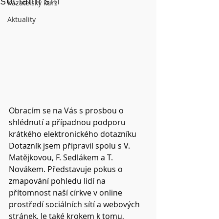
sociální sítí
Kazatelský kurz
Aktuality
Obracím se na Vás s prosbou o 
shlédnutí a případnou podporu 
krátkého elektronického dotazníku 
Dotazník jsem připravil spolu s V. 
Matějkovou, F. Sedlákem a T. 
Novákem. Představuje pokus o 
zmapování pohledu lidí na 
přítomnost naší církve v online 
prostředí sociálních sítí a webových 
stránek. Je také krokem k tomu, 