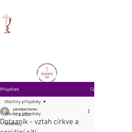
KRÁLOVÉHRADECKÁ
DIECÉZE
CÍRKVE
ČESKOSLOVENSKÉ
HUSITSKÉ
Příspěvek
Všechny příspěvky
pavelpechanec
Všechny příspěvky
11. 6. 2021
Dotazník - vztah církve a
Modlitby