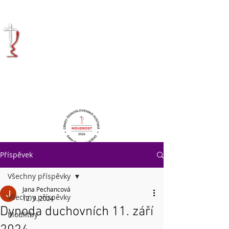
KRÁLOVÉHRADECKÁ
DIECÉZE
CÍRKVE
ČESKOSLOVENSKÉ
HUSITSKÉ
Příspěvek
Všechny příspěvky
Jana Pechancová
Všechny příspěvky
12. 9. 2024
Dynoda duchovních 11. září
Modlitby