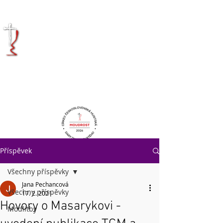
KRÁLOVÉHRADECKÁ
DIECÉZE
CÍRKVE
ČESKOSLOVENSKÉ
HUSITSKÉ
Příspěvek
Všechny příspěvky
Jana Pechancová
Všechny příspěvky
17. 2. 2021
Hovory o Masarykovi -
Modlitby