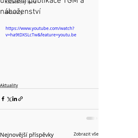
uvedení publikace TGM a
Kazatelský kurz
náboženství
Aktuality
https://www.youtube.com/watch?
v=ha9tDXSLcTw&feature=youtu.be
Aktuality
Nejnovější příspěvky
Zobrazit vše