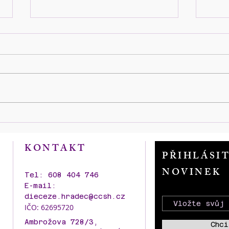
Zahájení výstavy historických
100 l
fotografií a dobových reálií
kame
SBORU KNĚZE AMBROŽE
AMB
KONTAKT
kolem roku stavby i v průběhu
PŘIHLÁSI
dalších let s představení
NOVINEK
nového modelu p. Pavla
Tel: 608 404 746
Šťastného.
E-mail:
dieceze.hradec@ccsh.cz
IČO: 62695720
Ambrožova 728/3,
Chci