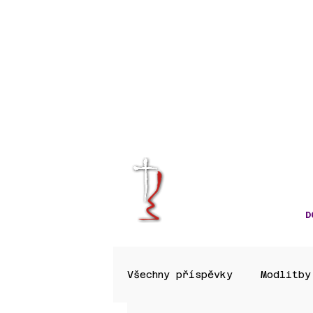
KRÁLOVÉHRA
CÍRKVE ČES
D
Všechny příspěvky
Modlitby