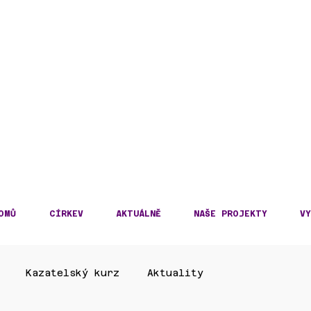
DECKÁ DIECÉZE
KOSLOVENSKÉ HUSITS
OMŮ
CÍRKEV
AKTUÁLNĚ
NAŠE PROJEKTY
VY
Kazatelský kurz
Aktuality