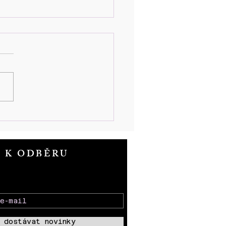
et od položení základního
ne SBORU KNĚZE
ROŽE
T K ODBĚRU
 dostávat novinky