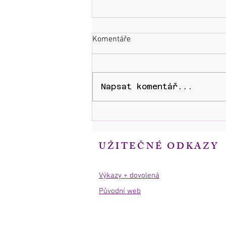
Komentáře
Napsat komentář...
JÁHENSKÉ SVĚCENÍ Ladislava
Martince
UŽITEČNÉ ODKAZY
Výkazy + dovolená
Původní web