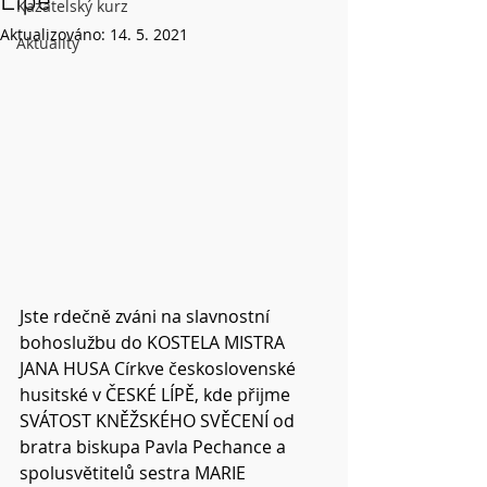
Lípě
Kazatelský kurz
Aktualizováno:
14. 5. 2021
Aktuality
Jste rdečně zváni na slavnostní 
bohoslužbu do KOSTELA MISTRA 
JANA HUSA Církve československé 
husitské v ČESKÉ LÍPĚ, kde přijme 
SVÁTOST KNĚŽSKÉHO SVĚCENÍ od 
bratra biskupa Pavla Pechance a 
spolusvětitelů sestra MARIE 