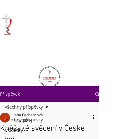
KRÁLOVÉHRADECKÁ
DIECÉZE
CÍRKVE
ČESKOSLOVENSKÉ
HUSITSKÉ
Příspěvek
Všechny příspěvky
Jana Pechancová
Všechny příspěvky
4. 5. 2021
Kněžské svěcení v České
Modlitby