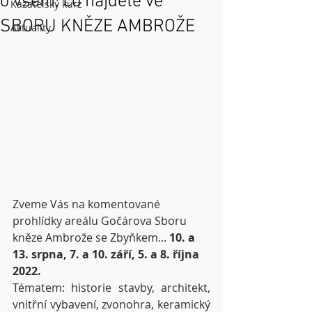
o všem, co najdete ve
Kazatelský kurz
SBORU KNĚZE AMBROŽE
Aktuality
Zveme Vás na komentované 
prohlídky areálu Gočárova Sboru 
kněze Ambrože se Zbyňkem... 
10. a 
13. srpna, 7. a 10. září, 5. a 8. října 
2022.
Tématem: historie stavby, architekt, 
vnitřní vybavení, zvonohra, keramický 