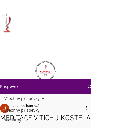
KRÁLOVÉHRADECKÁ
DIECÉZE
CÍRKVE
ČESKOSLOVENSKÉ
HUSITSKÉ
Příspěvek
Všechny příspěvky
Jana Pechancová
Všechny příspěvky
9. 2.
MEDITACE V TICHU KOSTELA
Modlitby