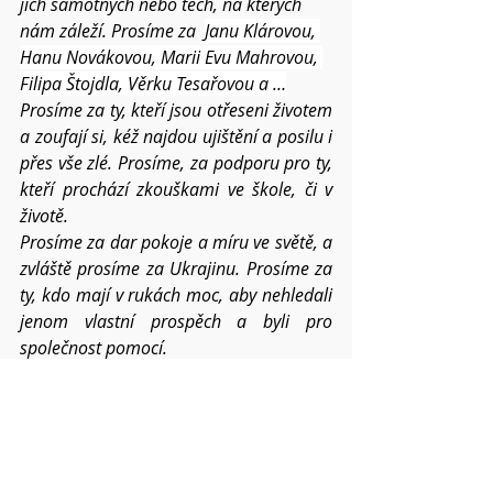
jich samotných nebo těch, na kterých 
nám záleží. Prosíme za  
Janu Klárovou, 
Hanu Novákovou, Marii Evu Mahrovou, 
Filipa Štojdla, Věrku Tesařovou a …
Prosíme za ty, kteří jsou otřeseni životem 
a zoufají si, kéž najdou ujištění a posilu i 
přes vše zlé. Prosíme, za podporu pro ty, 
kteří prochází zkouškami ve škole, či v 
životě.
Prosíme za dar pokoje a míru ve světě, a 
zvláště prosíme za Ukrajinu. Prosíme za 
ty, kdo mají v rukách moc, aby nehledali 
jenom vlastní prospěch a byli pro 
společnost pomocí.
Prosíme o pravé svatodušní požehnání 
pro všechna setkání v našich 
náboženských obcích. 
Kéž tomuto světu stále přinášíme ovoce 
Ducha svatého a trpělivost i laskavost sílí 