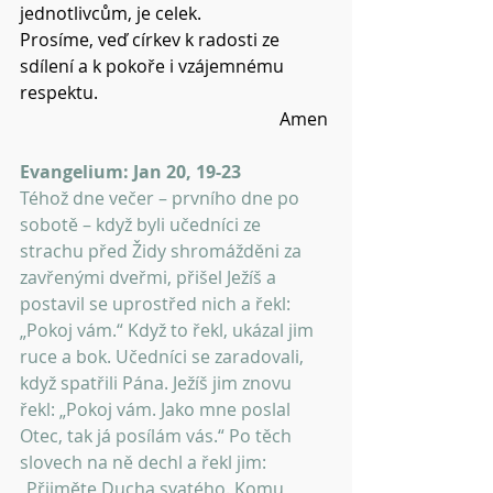
jednotlivcům, je celek. 
Prosíme, veď církev k radosti ze 
sdílení a k pokoře i vzájemnému 
respektu.
Amen 
Evangelium: Jan 20, 19-23
Téhož dne večer – prvního dne po 
sobotě – když byli učedníci ze 
strachu před Židy shromážděni za 
zavřenými dveřmi, přišel Ježíš a 
postavil se uprostřed nich a řekl: 
„Pokoj vám.“ Když to řekl, ukázal jim 
ruce a bok. Učedníci se zaradovali, 
když spatřili Pána. Ježíš jim znovu 
řekl: „Pokoj vám. Jako mne poslal 
Otec, tak já posílám vás.“ Po těch 
slovech na ně dechl a řekl jim: 
„Přijměte Ducha svatého. Komu 