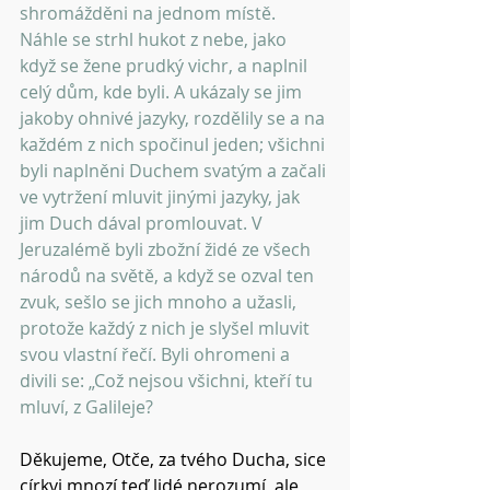
shromážděni na jednom místě. 
Náhle se strhl hukot z nebe, jako 
když se žene prudký vichr, a naplnil 
celý dům, kde byli. A ukázaly se jim 
jakoby ohnivé jazyky, rozdělily se a na 
každém z nich spočinul jeden; všichni 
byli naplněni Duchem svatým a začali 
ve vytržení mluvit jinými jazyky, jak 
jim Duch dával promlouvat. V 
Jeruzalémě byli zbožní židé ze všech 
národů na světě, a když se ozval ten 
zvuk, sešlo se jich mnoho a užasli, 
protože každý z nich je slyšel mluvit 
svou vlastní řečí. Byli ohromeni a 
divili se: „Což nejsou všichni, kteří tu 
mluví, z Galileje? 
Děkujeme, Otče, za tvého Ducha, sice 
církvi mnozí teď lidé nerozumí, ale 