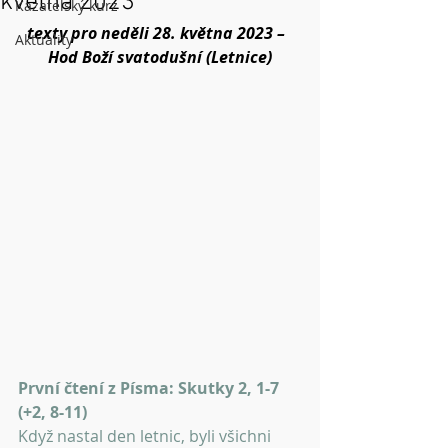
května 2023
Kazatelský kurz
texty pro neděli 28. května 2023 –  
Aktuality
Hod Boží svatodušní (Letnice)
První čtení z Písma: Skutky 2, 1-7 
(+2, 8-11)
Když nastal den letnic, byli všichni 