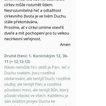
církev může rozumět lidem.
Nesrozumitelná řeč a odtažitost 
církevního života je ve tvém Duchu 
stále překonávána.
Prosíme, ať v církvi umíme otevřít 
dveře a mít pochopení pro tu velkou 
necírkevní veřejnost.
Amen 
Druhé čtení: 1. Korintským 12, 3b-
11 (+ 12,12-13)
Nikdo nemůže říci: ›Ježíš je Pán‹, leč v 
Duchu svatém. Jsou rozdílná 
obdarování, ale tentýž Duch; rozdílné 
služby, ale tentýž Pán; a rozdílná 
působení moci, ale tentýž Bůh, který 
působí všecko ve všech. Každému je 
dán zvláštní projev Ducha ke 