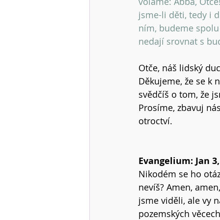
voláme: Abba, Otče
jsme-li děti, tedy i
ním, budeme spolu s
nedají srovnat s bu
Otče, náš lidský du
Děkujeme, že se k 
svědčíš o tom, že js
Prosíme, zbavuj ná
otroctví.
Evangelium: Jan 3, 
Nikodém se ho otázal:
nevíš? Amen, amen,
jsme viděli, ale vy 
pozemských věcech, 