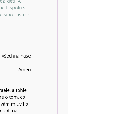
í děti. A 
e-li spolu s 
ějšího času se 
ň všechna naše 
Amen 
aele, a tohle 
e o tom, co 
m vám mluvil o 
oupil na 