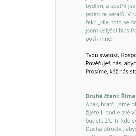
bydlím, a spatřil js
jeden ze serafů. V r
řekl: „Hle, toto se 
jsem uslyšel hlas P
pošli mne!“ 
Tvou svatost, Hospo
Pověřuješ nás, abyc
Prosíme, kéž nás stá
Druhé čtení: Říma
A tak, bratří, jsme 
žijete-li podle své 
budete žít. Ti, kdo 
Ducha otroctví, abys