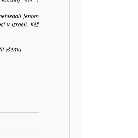
ehledali jenom 
i v Izraeli. Kéž 
ílí všemu 