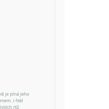
mě je plná jeho 
mem. I řekl 
stých rtů 