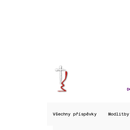
KRÁLOVÉHRA
CÍRKVE ČES
D
Všechny příspěvky
Modlitby