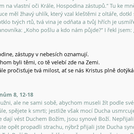
em na vlastní oči Krále, Hospodina zástupů.“ Tu ke mně
uce měl žhavý uhlík, který vzal kleštěmi z oltáře, dotkl
dotklo tvých rtů, tvá vina je odňata a tvůj hřích je usmí
anovníka: „Koho pošlu a kdo nám půjde?“ I řekl jsem: „
dine, zástupy v nebesích oznamují.
hom byli těmi, co tě velebí zde na Zemi.
le pročisťuje tvá milost, ať se nás Kristus plně dotýká
nům 8, 12-18 
dlužni, ale ne sami sobě, abychom museli žít podle své
vůle, spějete k smrti; jestliže však mocí Ducha usmrcuje
se dají vést Duchem Božím, jsou synové Boží. Nepřijali
te opět propadli strachu, nýbrž přijali jste Ducha syn