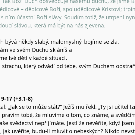
! Tak Boží Duch dosvědčuje našemu duchu, že jsme Bož
 dědicové – dědicové Boží, spoludědicové Kristovi; trpím
 ním účastni Boží slávy. Soudím totiž, že utrpení nyn
doucí slávou, která má být na nás zjevena.
ch bývá někdy slabý, malomyslný, bojíme se zla.
nám ve svém Duchu skláníš a
me tvé děti v každé situaci.
s strachu, který odvádí od tebe, svým Duchem odstra
9-17 (+3,1-8)
 „Jak se to může stát?“ Ježíš mu řekl: „Ty jsi učitel Izr
 pravím tobě, že mluvíme o tom, co známe, a svědčím
naše svědectví nepřijímáte. Jestliže nevěříte, když jse
jak uvěříte, budu-li mluvit o nebeských? Nikdo nevst