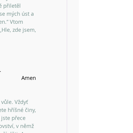
 přiletěl 
 se mých úst a 
řen.“ Vtom 
Hle, zde jsem, 
.
Amen 
 vůle. Vždyť 
te hříšné činy, 
 jste přece 
ovství, v němž 