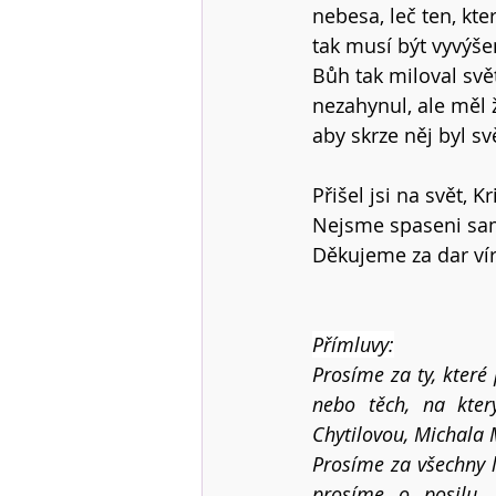
nebesa, leč ten, kte
tak musí být vyvýše
Bůh tak miloval svět
nezahynul, ale měl 
aby skrze něj byl sv
Přišel jsi na svět, 
Nejsme spaseni sami
Děkujeme za dar víry
Přímluvy:
Prosíme za ty, které
nebo těch, na kter
Chytilovou, Michala 
Prosíme za všechny l
prosíme o posilu. 