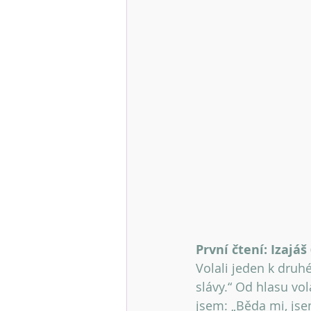
První čtení: Izajáš 
Volali jeden k druh
slávy.“ Od hlasu vo
jsem: „Běda mi, jse