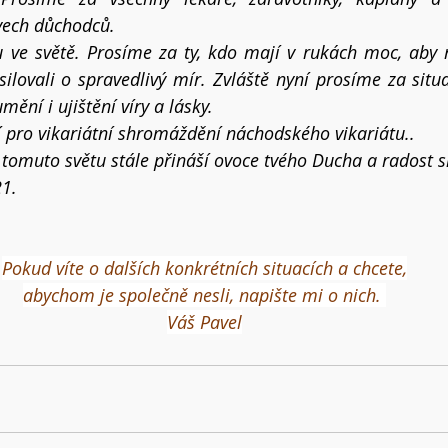
ech důchodců. 
 ve světě. Prosíme za ty, kdo mají v rukách moc, aby n
ilovali o spravedlivý mír. Zvláště nyní prosíme za situac
mění i ujištění víry a lásky.
pro vikariátní shromáždění náchodského vikariátu..
ť tomuto světu stále přináší ovoce tvého Ducha a radost s
21.
Pokud víte o dalších konkrétních situacích a chcete,
abychom je společně nesli, napište mi o nich. 
Váš Pavel