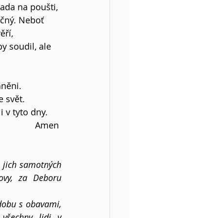
hada na poušti, 
ěčný. Neboť 
ří, 
y soudil, ale 
áněni.
 svět.
 v tyto dny.
Amen 
 jich samotných 
vy, za Deboru 
dobu s obavami, 
všechny lidi v 