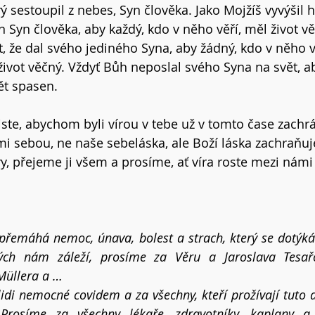
rý sestoupil z nebes, Syn člověka. Jako Mojžíš vyvýšil 
n Syn člověka, aby každý, kdo v něho věří, měl život v
, že dal svého jediného Syna, aby žádný, kdo v něho vě
život věčný. Vždyť Bůh neposlal svého Syna na svět, ab
ět spasen. 
Kriste, abychom byli vírou v tebe už v tomto čase zachr
 sebou, ne naše sebeláska, ale Boží láska zachraňuje
, přejeme ji všem a prosíme, ať víra roste mezi námi i
 přemáhá nemoc, únava, bolest a strach, který se dotýká
ých nám záleží, prosíme za Věru a Jaroslava Tesařo
Müllera a …
idi nemocné covidem a za všechny, kteří prožívají tuto 
Prosíme za všechny lékaře, zdravotníky, kaplany a 