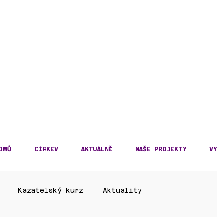
DECKÁ DIECÉZE
KOSLOVENSKÉ HUSITS
OMŮ
CÍRKEV
AKTUÁLNĚ
NAŠE PROJEKTY
VY
Kazatelský kurz
Aktuality