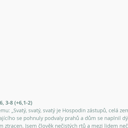
6, 3-8 (+6,1-2)
ému: „Svatý, svatý, svatý je Hospodin zástupů, celá ze
lajícího se pohnuly podvaly prahů a dům se naplnil dý
m ztracen. Jsem člověk nečistých rtů a mezi lidem neči