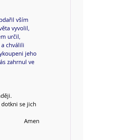
bdařil vším 
ta vyvolil, 
m určil, 
a chválili 
vykoupeni jeho 
ás zahrnul ve 
ději.
dotkni se jich 
Amen