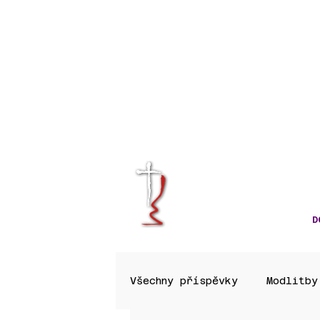
KRÁLOVÉHRA
CÍRKVE ČES
D
Všechny příspěvky
Modlitby