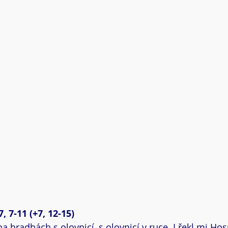
, 7-11 (+7, 12-15)
na hradbách s olovnicí, s olovnicí v ruce. I řekl mi Ho