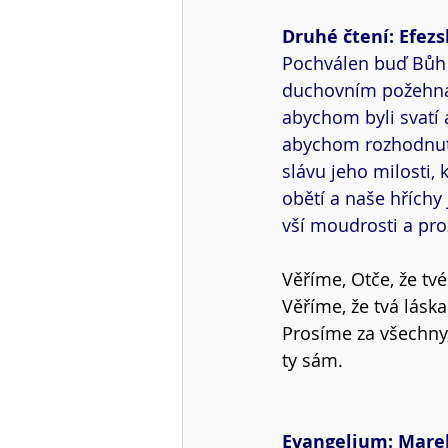
Druhé čtení: Efezsk
Pochválen buď Bůh a
duchovním požehnán
abychom byli svatí 
abychom rozhodnutím 
slávu jeho milosti,
obětí a naše hříchy
vší moudrosti a proz
Věříme, Otče, že tvé
Věříme, že tvá láska
Prosíme za všechny, 
ty sám.
Evangelium: Marek 