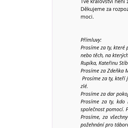
Tvé království není 
Děkujeme za rozpozn
moci.
Přímluvy:
Prosíme za ty, které
nebo těch, na kterýc
Rupíka, Kateřinu Stí
Prosíme za Zdeňka Ma
 Prosíme za ty, kteří 
zlé.
Prosíme za dar pokoj
Prosíme za ty, kdo 
společnost pomocí. P
Prosíme, za všechny
požehnání pro tábor