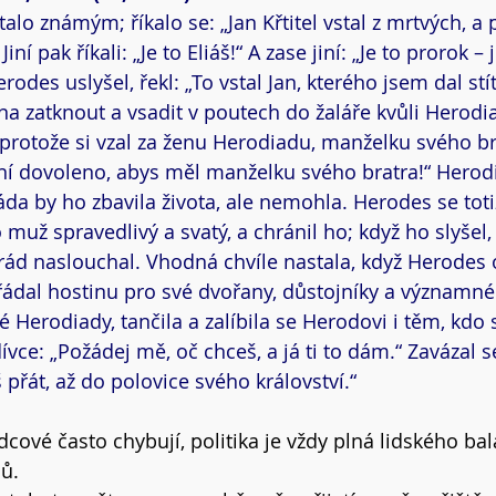
alo známým; říkalo se: „Jan Křtitel vstal z mrtvých, a
iní pak říkali: „Je to Eliáš!“ A zase jiní: „Je to prorok – 
rodes uslyšel, řekl: „To vstal Jan, kterého jsem dal stít
ana zatknout a vsadit v poutech do žaláře kvůli Herod
 protože si vzal za ženu Herodiadu, manželku svého bra
ní dovoleno, abys měl manželku svého bratra!“ Herodi
ráda by ho zbavila života, ale nemohla. Herodes se totiž
o muž spravedlivý a svatý, a chránil ho; když ho slyšel, 
 rád naslouchal. Vhodná chvíle nastala, když Herodes 
dal hostinu pro své dvořany, důstojníky a významné li
é Herodiady, tančila a zalíbila se Herodovi i těm, kdo 
dívce: „Požádej mě, oč chceš, a já ti to dám.“ Zavázal se
 přát, až do polovice svého království.“
dcové často chybují, politika je vždy plná lidského bal
ů.