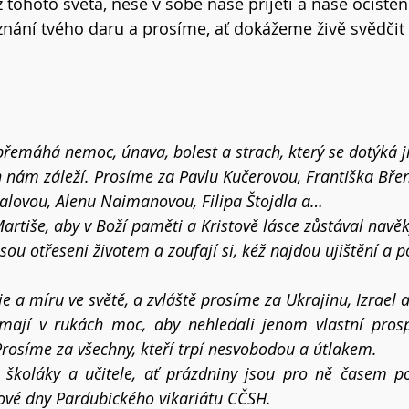
z tohoto světa, nese v sobě naše přijetí a naše očištěn
ání tvého daru a prosíme, ať dokážeme živě svědčit o
 přemáhá nemoc, únava, bolest a strach, který se dotýká 
h nám záleží. Prosíme za Pavlu Kučerovou, 
Františka Břen
balovou
, Alenu Naimanovou, Filipa Štojdla a…
rtiše, aby v Boží paměti a Kristově lásce zůstával navěk
jsou otřeseni životem a zoufají si, kéž najdou ujištění a po
e a míru ve světě, a zvláště prosíme za Ukrajinu, Izrael 
mají v rukách moc, aby nehledali jenom vlastní prospě
rosíme za všechny, kteří trpí nesvobodou a útlakem.
 školáky a učitele, ať prázdniny jsou pro ně časem pos
ové dny Pardubického vikariátu CČSH.