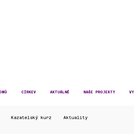
DECKÁ DIECÉZE
KOSLOVENSKÉ HUSITS
OMŮ
CÍRKEV
AKTUÁLNĚ
NAŠE PROJEKTY
VY
Kazatelský kurz
Aktuality