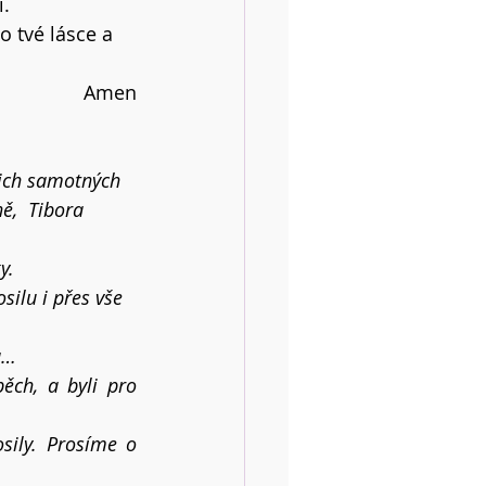
í.
 tvé lásce a 
Amen
jich samotných 
ě,  Tibora 
y.
silu i přes vše 
a…
ch, a byli pro 
ily. Prosíme o 