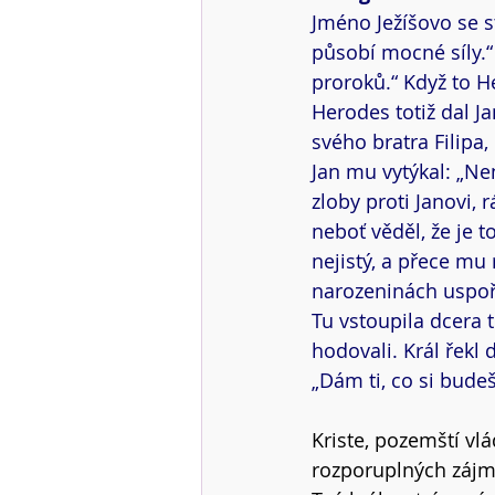
Jméno Ježíšovo se st
působí mocné síly.“ J
proroků.“ Když to He
Herodes totiž dal J
svého bratra Filipa,
Jan mu vytýkal: „Ne
zloby proti Janovi, 
neboť věděl, že je t
nejistý, a přece mu
narozeninách uspořá
Tu vstoupila dcera t
hodovali. Král řekl 
„Dám ti, co si budeš
Kriste, pozemští vlá
rozporuplných zájm