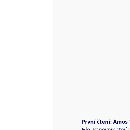
První čtení: Ámos 7
Hle, Panovník stojí 