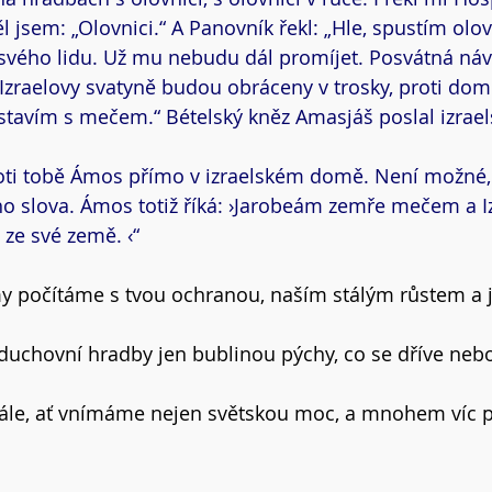
 jsem: „Olovnici.“ A Panovník řekl: „Hle, spustím olov
 svého lidu. Už mu nebudu dál promíjet. Posvátná návr
zraelovy svatyně budou obráceny v trosky, proti dom
tavím s mečem.“ Bételský kněz Amasjáš poslal izrael
proti tobě Ámos přímo v izraelském domě. Není možné
o slova. Ámos totiž říká: ›Jarobeám zemře mečem a I
n ze své země. ‹“
my počítáme s tvou ochranou, naším stálým růstem a j
duchovní hradby jen bublinou pýchy, co se dříve nebo
tále, ať vnímáme nejen světskou moc, a mnohem víc 