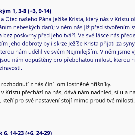
ým 1, 3-8 (+3, 9-14)
 Otec našeho Pána Ježíše Krista, který nás v Kristu o
ím nebeských darů; v něm nás již před stvořením svě
a bez poskvrny před jeho tváří. Ve své lásce nás přede
jeho dobroty byli skrze Ježíše Krista přijati za syny 
 kterou nám udělil ve svém Nejmilejším. V něm jsme 
 jsou nám odpuštěny pro přebohatou milost, kterou n
íravosti.
 rozhodnutí z nás činí  omilostněné hříšníky.
 v Kristu přechází na nás, dává nám nadhled, sílu a na
kteří pro své nastavení stojí mimo proud tvé milosti, 
6, 14-23 (+6, 24-29)