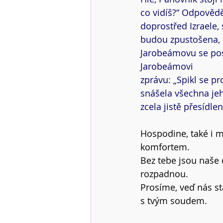
co vidíš?“ Odpověděl
doprostřed Izraele,
budou zpustošena, I
Jarobeámovu se pos
Jarobeámovi
zprávu: „Spikl se 
snášela všechna jeh
zcela jistě přesídle
Hospodine, také i 
komfortem.
Bez tebe jsou naše 
rozpadnou.
Prosíme, veď nás s
s tvým soudem.