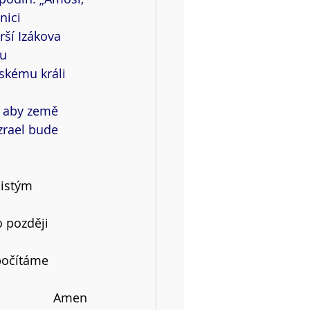
nici 
ší Izákova 
u 
skému králi 
, aby země 
zrael bude 
istým 
 později 
počítáme 
Amen