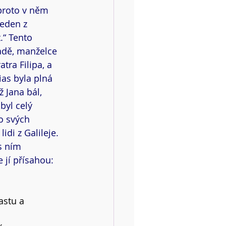
 proto v něm 
jeden z 
.“ Tento 
iadě, manželce 
tra Filipa, a 
as byla plná 
 Jana bál, 
byl celý 
o svých 
di z Galileje. 
s ním 
 jí přísahou: 
astu a 