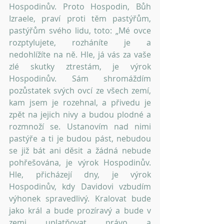
Hospodinův. Proto Hospodin, Bůh 
Izraele, praví proti těm pastýřům, 
pastýřům svého lidu, toto: „Mé ovce 
rozptylujete, rozháníte je a 
nedohlížíte na ně. Hle, já vás za vaše 
zlé skutky ztrestám, je výrok 
Hospodinův. Sám shromáždím 
pozůstatek svých ovcí ze všech zemí, 
kam jsem je rozehnal, a přivedu je 
zpět na jejich nivy a budou plodné a 
rozmnoží se. Ustanovím nad nimi 
pastýře a ti je budou pást, nebudou 
se již bát ani děsit a žádná nebude 
pohřešována, je výrok Hospodinův. 
Hle, přicházejí dny, je výrok 
Hospodinův, kdy Davidovi vzbudím 
výhonek spravedlivý. Kralovat bude 
jako král a bude prozíravý a bude v 
zemi uplatňovat právo a 