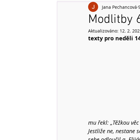
Jana Pechancová
Modlitby 
Aktualizováno:
12. 2. 20
texty pro neděli 1
mu řekl: „Těžkou věc 
Jestliže ne, nestane s
sebe odloučil a  Elijá