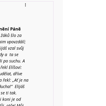
1
ěnění Páně
žáků šlo za 
nim vpovzdálí; 
ijáš vzal svůj 
dy a  ta se 
li po suchu. A 
 řekl Elíšovi: 
dělat, dříve 
 řekl: „Ať je na 
cha!“  Elijáš 
se ti tak. 
i koni je od 
Můj  otče! Můj 