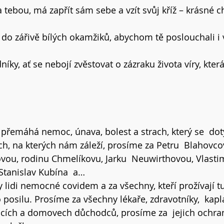
 za tebou, má zapřít sám sebe a vzít svůj kříž – krásné c
do zářivě bílých okamžiků, abychom tě poslouchali i 
íky, ať se nebojí zvěstovat o zázraku života víry, která
 přemáhá nemoc, únava, bolest a strach, který se  dotý
h, na kterých nám záleží, prosíme za Petru  Blahovco
vou, rodinu Chmelíkovu, Jarku  Neuwirthovou, Vlasti
Stanislav Kubína  a… 
 lidi nemocné covidem a za všechny, kteří prožívají t
posilu. Prosíme za všechny lékaře, zdravotníky,  kap
cích a domovech důchodců, prosíme za  jejich ochra