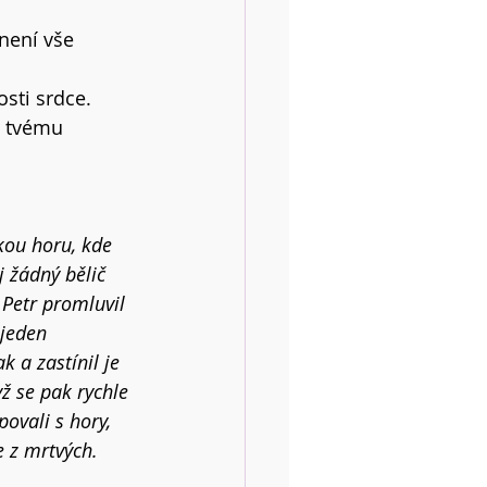
není vše 
sti srdce. 
e tvému 
okou horu, kde 
j žádný bělič 
 Petr promluvil 
 jeden 
k a zastínil je 
ž se pak rychle 
povali s hory, 
e z mrtvých. 