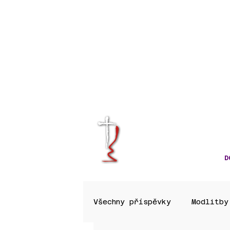
KRÁLOVÉHRA
CÍRKVE ČES
D
Všechny příspěvky
Modlitby