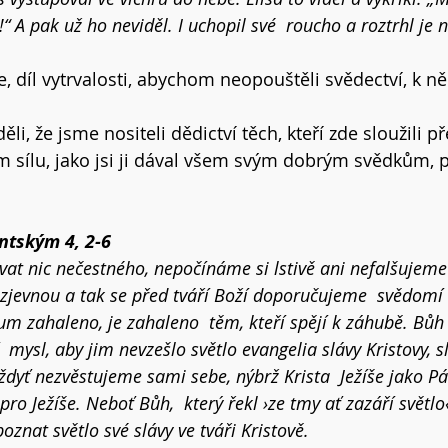
!“ A pak už ho neviděl. I uchopil své  roucho a roztrhl je 
, díl vytrvalosti, abychom neopouštěli svědectví, k ně
i, že jsme nositeli dědictví těch, kteří zde sloužili p
m sílu, jako jsi ji dával všem svým dobrým svědkům, 
 
ntským 4, 2-6  
at nic nečestného, nepočínáme si lstivě ani nefalšujeme 
jevnou a tak se před tváří Boží doporučujeme  svědomí vše
um zahaleno, je zahaleno  těm, kteří spějí k záhubě. Bůh
í  mysl, aby jim nevzešlo světlo evangelia slávy Kristovy, s
dyť nezvěstujeme sami sebe, nýbrž Krista  Ježíše jako Pá
ro Ježíše. Neboť Bůh,  který řekl ›ze tmy ať zazáří světlo‹
oznat světlo své slávy ve tváři Kristově.  