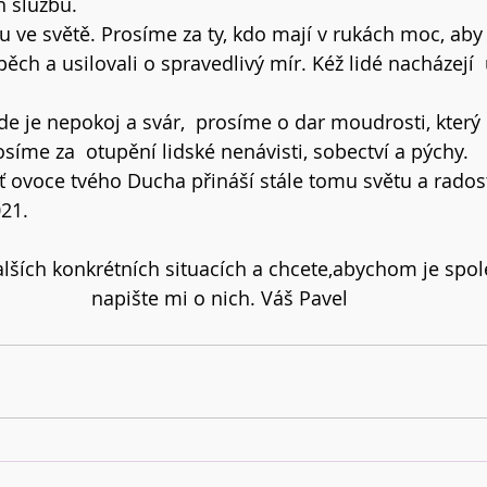
 službu.  
u ve světě. Prosíme za ty, kdo mají v rukách moc, aby 
ěch a usilovali o spravedlivý mír. Kéž lidé nacházejí  u
de je nepokoj a svár,  prosíme o dar moudrosti, kter
síme za  otupění lidské nenávisti, sobectví a pýchy. 
ať ovoce tvého Ducha přináší stále tomu světu a radost
21. 
alších konkrétních situacích a chcete,abychom je spol
napište mi o nich. Váš Pavel 