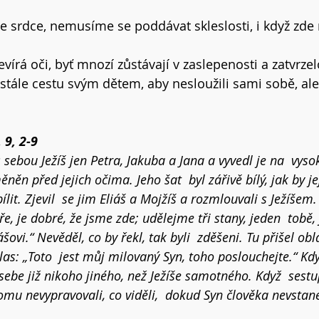
e srdce, nemusíme se poddávat skleslosti, i když zde 
rá oči, byť mnozí zůstávají v zaslepenosti a zatvrzelo
stále cestu svým dětem, aby nesloužili sami sobě, al
9, 2-9  
s sebou Ježíš jen Petra, Jakuba a Jana a vyvedl je na  vys
něn před jejich očima. Jeho šat  byl zářivě bílý, jak by je
lit. Zjevil  se jim Eliáš a Mojžíš a rozmlouvali s Ježíšem.
tře, je dobré, že jsme zde; udělejme tři stany, jeden  tobě,
šovi.“ Nevěděl, co by řekl, tak byli  zděšeni. Tu přišel obla
las: „Toto  jest můj milovaný Syn, toho poslouchejte.“ Kdy
u sebe již nikoho jiného, než Ježíše samotného. Když  sestu
omu nevypravovali, co viděli,  dokud Syn člověka nevstan