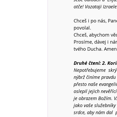
otče! Vozataji Izraele
Chceš i po nás, Pane
povolal. 
Chceš, abychom věděl
Prosíme, dávej i ná
tvého Ducha. Amen 
Druhé čtení: 2. Kori
Nepotřebujeme  skrýv
nýbrž činíme pravdu z
přesto naše evangeli
oslepil jejich nevěříc
je obrazem Božím. Vž
jako vaše služebníky p
srdce, aby nám dal  p