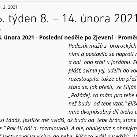
9. 2. 2021
6. týden 8. – 14. února 202
21
4. února 2021 - Poslední neděle po Zjevení - Prom
Padesát mužů z  prorockých 
nimi a postavilo se naproti 
a oni  oba stáli u Jordánu. El
plášť, svinul jej, udeřil do vo
rozestoupila, takže oba přeš
stalo se, jak přešli,  že Elijáš
„Požádej, co mám pro tebe u
než budu  od tebe vzat.“ Elíša
mně dvojnásobný díl tvého du
si žádáš. Jestliže mě uvidíš, až budu od  tebe brán, stane 
e.“ Pak šli dál a  rozmlouvali. A hle, ohnivý vůz s ohnivým
š vystupoval ve vichru do nebe. Elíša to viděl a vykřikl: „