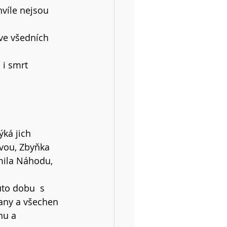
hvíle nejsou 
ve všedních 
 i smrt 
ká jich 
vou, Zbyňka 
mila Náhodu, 
uto dobu  s 
lany a všechen 
nu a 