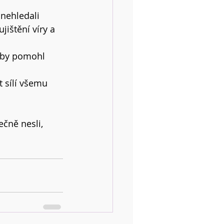
nehledali 
jištění víry a 
ý by pomohl 
 sílí všemu 
ečně nesli,