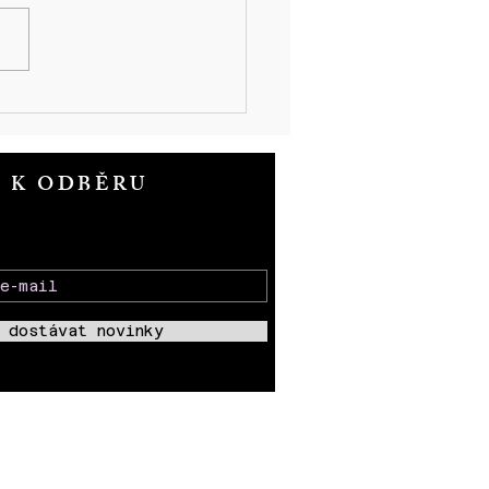
tby 31. týden, 27.
ence – 2. srpna 2026
T K ODBĚRU
 dostávat novinky