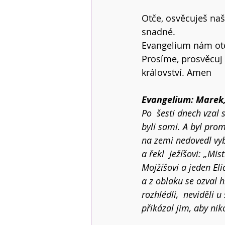
Otče, osvěcuješ naš
snadné. 
Evangelium nám oteví
Prosíme, prosvěcuj 
království. Amen  
Evangelium: Marek, 
Po  šesti dnech vzal 
byli sami. A byl promě
na zemi nedovedl vybí
a řekl  Ježíšovi: „Mis
Mojžíšovi a jeden Eliá
a z oblaku se ozval h
rozhlédli,  neviděli 
přikázal jim, aby nik