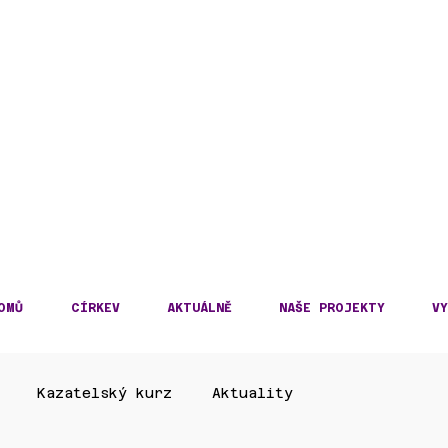
DECKÁ DIECÉZE
KOSLOVENSKÉ HUSITS
OMŮ
CÍRKEV
AKTUÁLNĚ
NAŠE PROJEKTY
VY
Kazatelský kurz
Aktuality