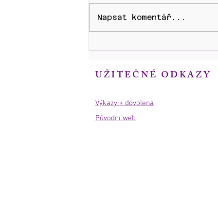
Napsat komentář...
Modlitby 33. týden, 10. – 16.
srpna 2026
UŽITEČNÉ ODKAZY
Výkazy + dovolená
Původní web