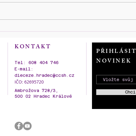
Modlitby 32. týden, 3. – 9.
Modli
srpna 2026
červ
KONTAKT
PŘIHLÁSI
NOVINEK
Tel: 608 404 746
E-mail:
dieceze.hradec@ccsh.cz
IČO: 62695720
Ambrožova 728/3,
Chci
500 02 Hradec Králové