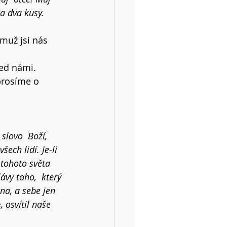
na dva kusy. 
muž jsi nás 
řed námi. 
prosíme o 
slovo  Boží, 
ch lidí. Je-li 
 tohoto světa 
lávy toho,  který 
na, a sebe jen 
, osvítil naše 