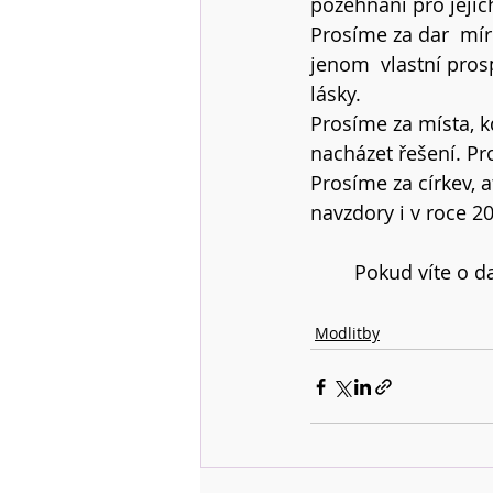
požehnání pro jejich
Prosíme za dar  mír
jenom  vlastní prosp
lásky.  
Prosíme za místa, k
nacházet řešení. Pro
Prosíme za církev, 
navzdory i v roce 20
Pokud víte o d
Modlitby