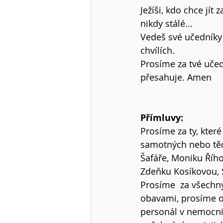
Ježíši, kdo chce jít
nikdy stálé... 
Vedeš své učedníky 
chvílích. 
Prosíme za tvé učedn
přesahuje. Amen  
Přímluvy:
Prosíme za ty, které
samotných nebo těc
Šafáře, Moniku Řího
Zdeňku Kosíkovou, 
Prosíme  za všechny
obavami, prosíme o 
personál v nemocni