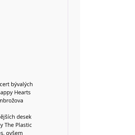
ert bývalých 
Happy Hearts 
mbrožova 
nějších desek 
 The Plastic 
es, ovšem 