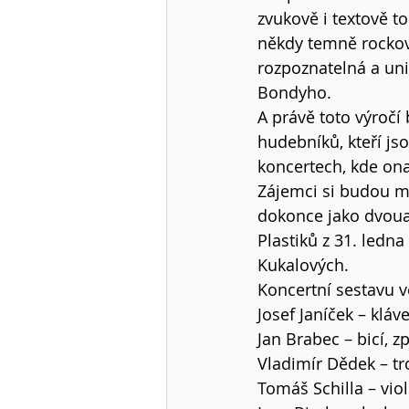
zvukově i textově to
někdy temně rocková
rozpoznatelná a uni
Bondyho.
A právě toto výročí
hudebníků, kteří js
koncertech, kde ona 
Zájemci si budou m
dokonce jako dvoua
Plastiků z 31. ledna
Kukalových.
Koncertní sestavu ve
Josef Janíček – kláv
Jan Brabec – bicí, z
Vladimír Dědek – 
Tomáš Schilla – vio