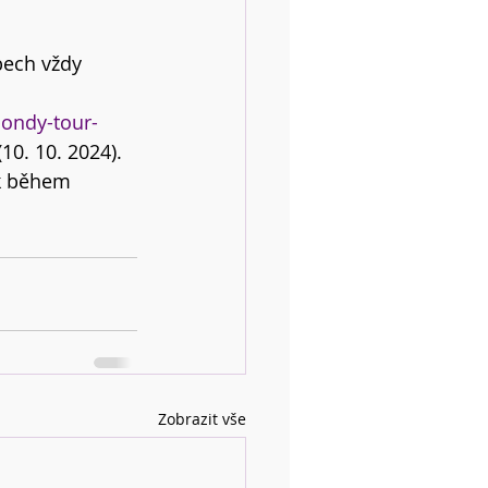
bech vždy 
bondy-tour-
0. 10. 2024). 
ák během 
Zobrazit vše