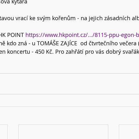
sová kytara
tavou vrací ke svým kořenům - na jejich zásadních al
HK POINT 
https://www.hkpoint.cz/.../8115-ppu-egon-
ně kdo zná - u TOMÁŠE ZAJÍCE  od čtvrtečního večera (1
en koncertu - 450 Kč. Pro zahřátí pro vás dobrý svař