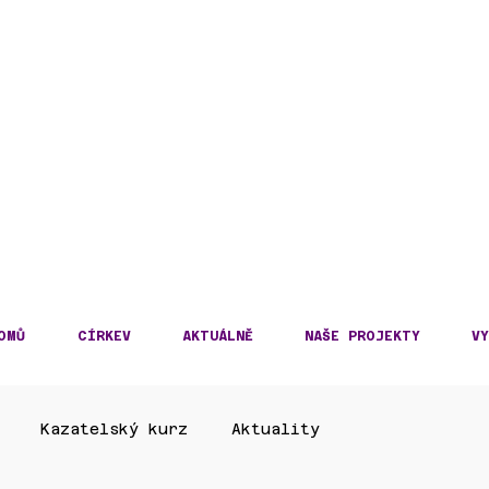
DECKÁ DIECÉZE
KOSLOVENSKÉ HUSITS
OMŮ
CÍRKEV
AKTUÁLNĚ
NAŠE PROJEKTY
VY
Kazatelský kurz
Aktuality