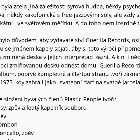
 byla zcela jiná záležitost: syrová hudba, někdy psyche
, někdy kakofonická s free-jazzovými sóly, ale vždy 
kátní i ve světovém měřítku. A do toho nemilosrdné t
 bylo důvodem, aby vydavatelství Guerilla Records, osl
ou se jménem kapely spjati, aby si toto výročí připome
zmíněná deska v jejich interpretaci zazní. A k ní i něc
oci zmiňovanou desku odnést domů. Guerilla Records
lbum, poprvé kompletně a čtvrtou stranu tvoří zázna
 1975, kdy zahráli jako „svatební dar“ na svatbě Jarosla
 složení bývalých členů Plastic People tvoří:
esy, zpěv a letitý kapelník souboru
pěv
trombon
loncello, zpěv