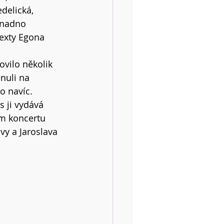
delická, 
snadno 
exty Egona 
ovilo několik 
nuli na 
o navíc. 
 ji vydává 
m koncertu 
vy a Jaroslava 