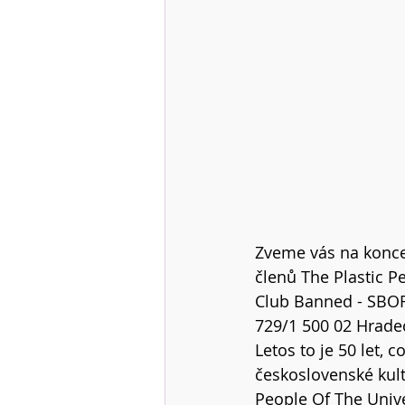
Zveme vás na konc
členů The Plastic 
Club Banned - SBO
729/1 500 02 Hradec
Letos to je 50 let,
československé kul
People Of The Univ