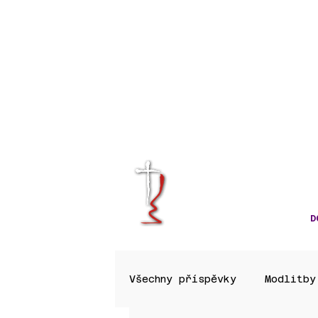
KRÁLOVÉHRA
CÍRKVE ČES
D
Všechny příspěvky
Modlitby