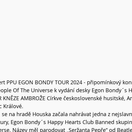
ert PPU EGON BONDY TOUR 2024 - připomínkový konc
People Of The Universe k vydání desky Egon Bondy´s 
R KNĚZE AMBROŽE Církve československé husitské, A
 Králové. 
 co se na hradě Houska začala nahrávat jedna z nejslav
tury, Egon Bondy´s Happy Hearts Club Banned skupiny
erse. Název měl parodovat „Seržanta Pepře“ od Beatl