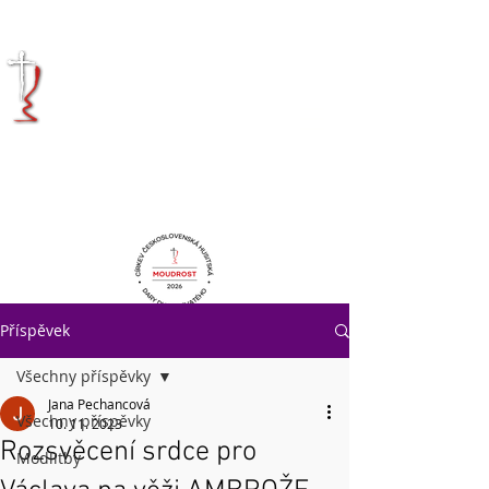
KRÁLOVÉHRADECKÁ
DIECÉZE
CÍRKVE
ČESKOSLOVENSKÉ
HUSITSKÉ
Příspěvek
Všechny příspěvky
Jana Pechancová
Všechny příspěvky
10. 11. 2023
Rozsvěcení srdce pro
Modlitby