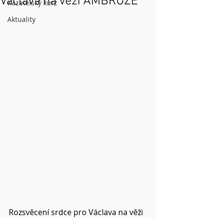
Václava na věži AMBROŽE
Kazatelský kurz
Aktuality
Rozsvěcení srdce pro Václava na věži 