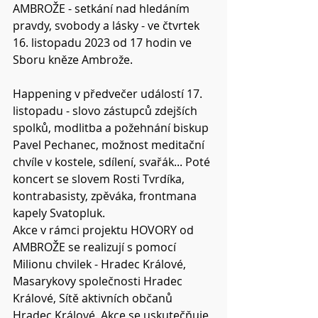
AMBROŽE - setkání nad hledáním 
pravdy, svobody a lásky - ve čtvrtek 
16. listopadu 2023 od 17 hodin ve 
Sboru kněze Ambrože.
Happening v předvečer událostí 17. 
listopadu - slovo zástupců zdejších 
spolků, modlitba a požehnání biskup 
Pavel Pechanec, možnost meditační 
chvíle v kostele, sdílení, svařák... Poté 
koncert se slovem Rosti Tvrdíka, 
kontrabasisty, zpěváka, frontmana 
kapely Svatopluk.
Akce v rámci projektu HOVORY od 
AMBROŽE se realizují s pomocí 
Milionu chvilek - Hradec Králové, 
Masarykovy společnosti Hradec 
Králové, Sítě aktivních občanů 
Hradec Králové. Akce se uskutečňuje 