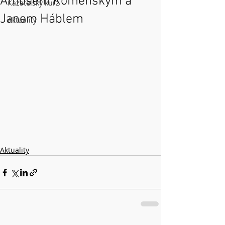
Amosem Komenským a
Kazatelský kurz
Janem Háblem
Aktuality
Aktuality