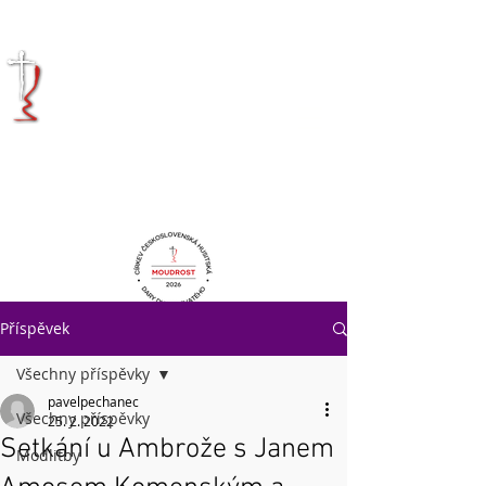
KRÁLOVÉHRADECKÁ
DIECÉZE
CÍRKVE
ČESKOSLOVENSKÉ
HUSITSKÉ
Příspěvek
Všechny příspěvky
pavelpechanec
Všechny příspěvky
25. 2. 2022
Setkání u Ambrože s Janem
Modlitby