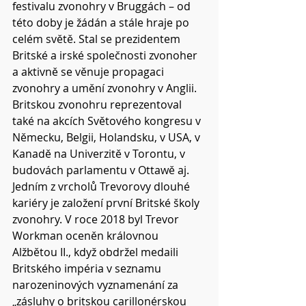
festivalu zvonohry v Bruggách – od 
této doby je žádán a stále hraje po 
celém světě. Stal se prezidentem 
Britské a irské společnosti zvonoher 
a aktivně se věnuje propagaci 
zvonohry a umění zvonohry v Anglii. 
Britskou zvonohru reprezentoval 
také na akcích Světového kongresu v 
Německu, Belgii, Holandsku, v USA, v 
Kanadě na Univerzitě v Torontu, v 
budovách parlamentu v Ottawě aj.
Jedním z vrcholů Trevorovy dlouhé 
kariéry je založení první Britské školy 
zvonohry. V roce 2018 byl Trevor 
Workman oceněn královnou 
Alžbětou II., když obdržel medaili 
Britského impéria v seznamu 
narozeninových vyznamenání za 
„zásluhy o britskou carillonérskou 