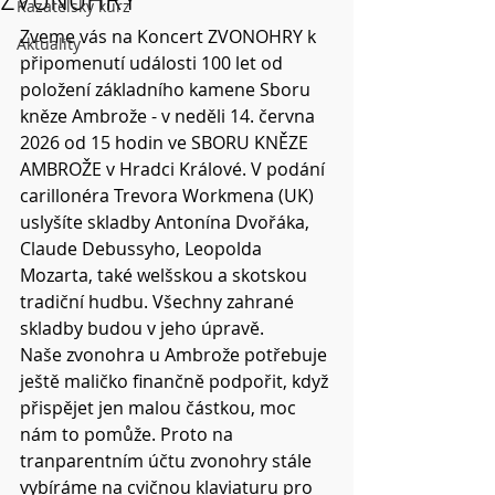
ZVONOHRY
Kazatelský kurz
Zveme vás na Koncert ZVONOHRY k 
Aktuality
připomenutí události 100 let od 
položení základního kamene Sboru 
kněze Ambrože - v neděli 14. června 
2026 od 15 hodin ve SBORU KNĚZE 
AMBROŽE v Hradci Králové. V podání 
carillonéra Trevora Workmena (UK) 
uslyšíte skladby Antonína Dvořáka, 
Claude Debussyho, Leopolda 
Mozarta, také welšskou a skotskou 
tradiční hudbu. Všechny zahrané 
skladby budou v jeho úpravě.
Naše zvonohra u Ambrože potřebuje 
ještě maličko finančně podpořit, když 
přispějet jen malou částkou, moc 
nám to pomůže. Proto na 
tranparentním účtu zvonohry stále 
vybíráme na cvičnou klaviaturu pro 