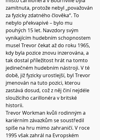
místo carillonéra v Bournville byla 
zamítnuta, protože nebyl „považován 
za fyzicky zdatného člověka“. To 
nebylo překvapivé – bylo mu 
pouhých 15 let. Navzdory svým 
vynikajícím hudebním schopnostem 
musel Trevor čekat až do roku 1965, 
kdy byla pozice znovu inzerována, a 
tak dostal příležitost hrát na tomto 
jedinečném hudebním nástroji. V té 
době, již fyzicky urostlejší, byl Trevor 
jmenován na tuto pozici, kterou 
zastává dosud, což z něj činí nejdéle 
sloužícího carillonéra v britské 
historii.
Trevor Workman kvůli rodinným a 
kariérním závazkům se soustředil 
spíše na hru mimo zahraničí. V roce 
1995 však zahrál na Evropském 