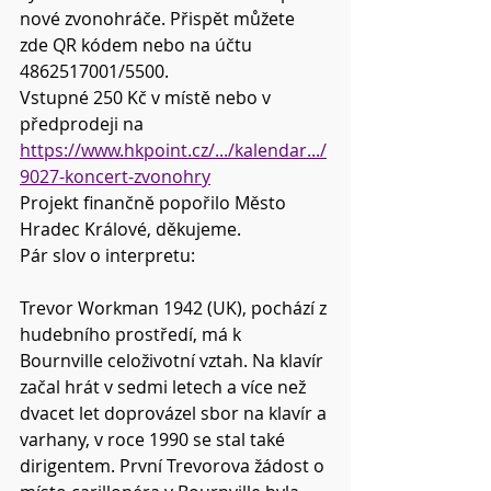
nové zvonohráče. Přispět můžete 
zde QR kódem nebo na účtu 
4862517001/5500.
Vstupné 250 Kč v místě nebo v 
předprodeji na 
https://www.hkpoint.cz/.../kalendar.../
9027-koncert-zvonohry
Projekt finančně popořilo Město 
Hradec Králové, děkujeme.
Pár slov o interpretu:
Trevor Workman 1942 (UK), pochází z 
hudebního prostředí, má k 
Bournville celoživotní vztah. Na klavír 
začal hrát v sedmi letech a více než 
dvacet let doprovázel sbor na klavír a 
varhany, v roce 1990 se stal také 
dirigentem. První Trevorova žádost o 