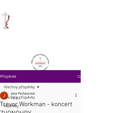
KRÁLOVÉHRADECKÁ
DIECÉZE
CÍRKVE
ČESKOSLOVENSKÉ
HUSITSKÉ
Příspěvek
Všechny příspěvky
Jana Pechancová
Všechny příspěvky
19. 5.
Trevor Workman - koncert
Modlitby