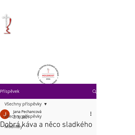
KRÁLOVÉHRADECKÁ
DIECÉZE
CÍRKVE
ČESKOSLOVENSKÉ
HUSITSKÉ
Příspěvek
Všechny příspěvky
Jana Pechancová
Všechny příspěvky
2. 3. 2021
Dobrá káva a něco sladkého
Modlitby