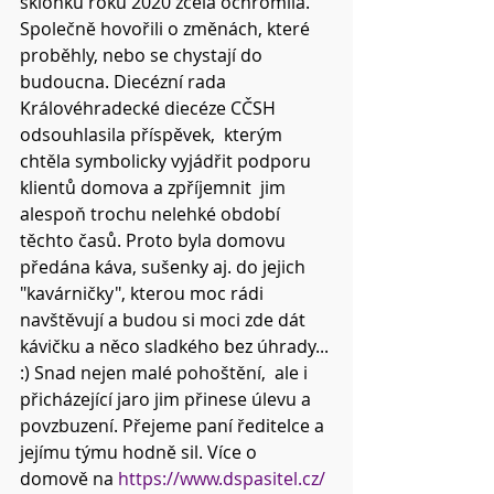
sklonku roku 2020 zcela ochromila. 
Společně hovořili o změnách, které 
proběhly, nebo se chystají do 
budoucna. Diecézní rada 
Královéhradecké diecéze CČSH 
odsouhlasila příspěvek,  kterým 
chtěla symbolicky vyjádřit podporu 
klientů domova a zpříjemnit  jim 
alespoň trochu nelehké období 
těchto časů. Proto byla domovu 
předána káva, sušenky aj. do jejich 
"kavárničky", kterou moc rádi 
navštěvují a budou si moci zde dát 
kávičku a něco sladkého bez úhrady... 
:) Snad nejen malé pohoštění,  ale i 
přicházející jaro jim přinese úlevu a 
povzbuzení. Přejeme paní ředitelce a 
jejímu týmu hodně sil. Více o  
domově na 
https://www.dspasitel.cz/