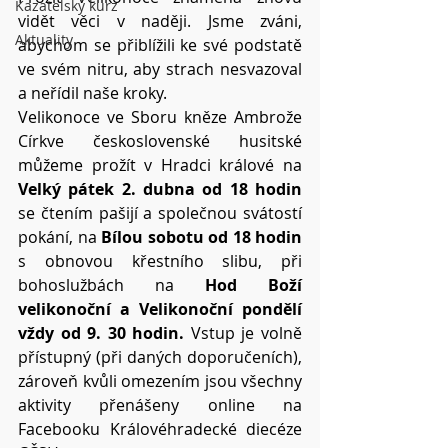
Kazatelský kurz
vidět věci v naději. Jsme zváni, 
Aktuality
abychom se přiblížili ke své podstatě 
ve svém nitru, aby strach nesvazoval 
a neřídil naše kroky. 
Velikonoce ve Sboru kněze Ambrože 
Církve československé husitské 
můžeme prožít v Hradci králové na 
Velký pátek 2. dubna od 18 hodin
se čtením pašijí a společnou svátostí 
pokání, na 
Bílou sobotu od 18 hodin
s obnovou křestního slibu, při 
bohoslužbách na 
Hod Boží 
velikonoční a Velikonoční pondělí 
vždy od 9. 30 hodin. 
Vstup je volně 
přístupný (při daných doporučeních), 
zároveň kvůli omezením jsou všechny 
aktivity přenášeny online na 
Facebooku Královéhradecké diecéze 