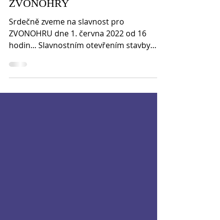
Slavnostní otevření stavby
ZVONOHRY
Srdečně zveme na slavnost pro
ZVONOHRU dne 1. června 2022 od 16
hodin... Slavnostním otevřením stavby
ZVONOHRY začíná I. etapa umístění...