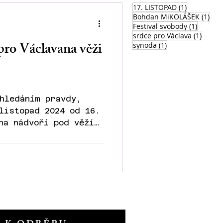
1 příspěve
17. LISTOPAD
(1)
1 př
Bohdan MiKOLÁŠEK
(1)
1 přísp
Festival svobody
(1)
1 přís
srdce pro Václava
(1)
pro Václavana věži
1 příspěvek
synoda
(1)
hledáním pravdy,
listopad 2024 od 16.
na nádvoří pod věží
..