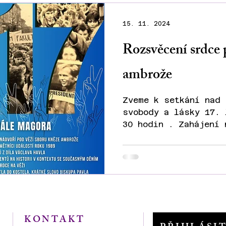
15. 11. 2024
Rozsvěcení srdce 
ambrože
Zveme k setkání nad 
svobody a lásky 17. 
30 hodin . Zahájení 
Sboru kněze Ambrože.
KONTAKT