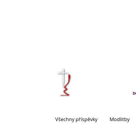
KRÁLOVÉHRA
CÍRKVE ČES
D
Všechny příspěvky
Modlitby