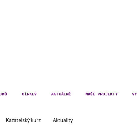
DECKÁ DIECÉZE
KOSLOVENSKÉ HUSITS
OMŮ
CÍRKEV
AKTUÁLNĚ
NAŠE PROJEKTY
VY
Kazatelský kurz
Aktuality