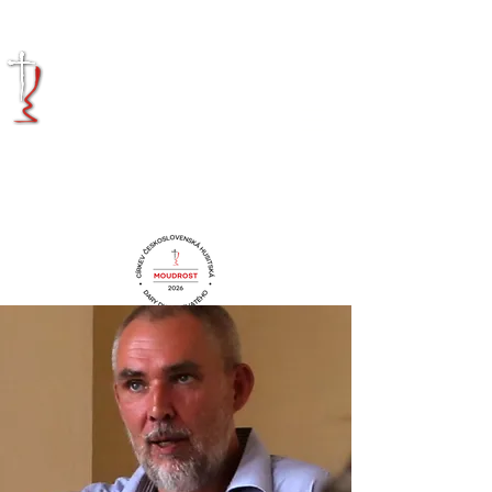
KRÁLOVÉHRADECKÁ
DIECÉZE
CÍRKVE
ČESKOSLOVENSKÉ
HUSITSKÉ