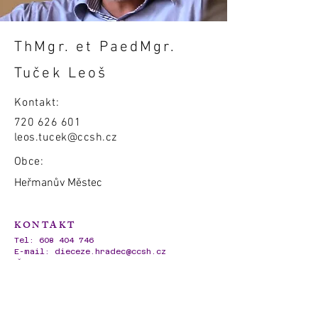
ThMgr. et PaedMgr.
Tuček Leoš
Kontakt:
720 626 601
leos.tucek@ccsh.cz
Obce:
Heřmanův Městec
KONTAKT
Tel:
608 404 746
E-mail:
dieceze.hradec@ccsh.cz
IČO:
62695720
Ambrožova 728/3,
500 02 Hradec Králové
UŽITEČNÉ ODKAZY