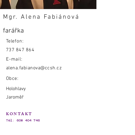
Mgr. Alena Fabiánová
farářka
Telefon:
737 847 864
E-mail:
alena.fabianova@ccsh.cz
Obce:
Holohlavy
Jaroměř
KONTAKT
Tel:
608 404 746
E-mail:
dieceze.hradec@ccsh.cz
IČO:
62695720