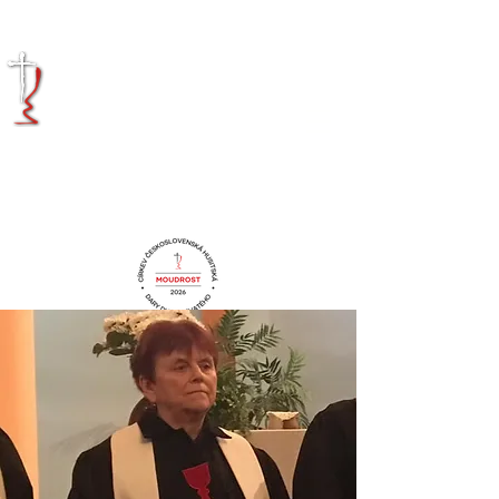
KRÁLOVÉHRADECKÁ
DIECÉZE
CÍRKVE
ČESKOSLOVENSKÉ
HUSITSKÉ