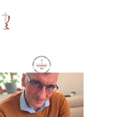
KRÁLOVÉHRADECKÁ
DIECÉZE
CÍRKVE
ČESKOSLOVENSKÉ
HUSITSKÉ