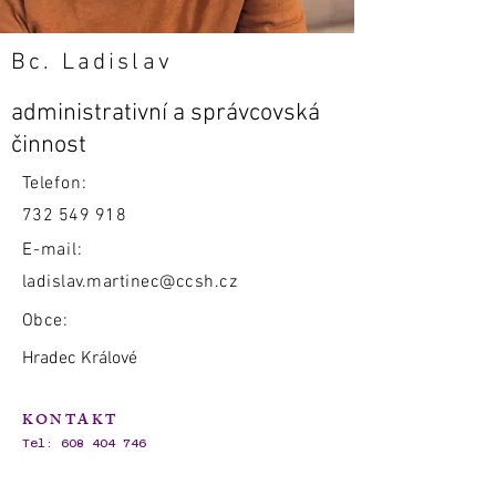
Bc. Ladislav
administrativní a správcovská
činnost
Telefon:
732 549 918
E-mail:
ladislav.martinec@ccsh.cz
Obce:
Hradec Králové
KONTAKT
Tel:
608 404 746
E-mail:
dieceze.hradec@ccsh.cz
IČO:
62695720