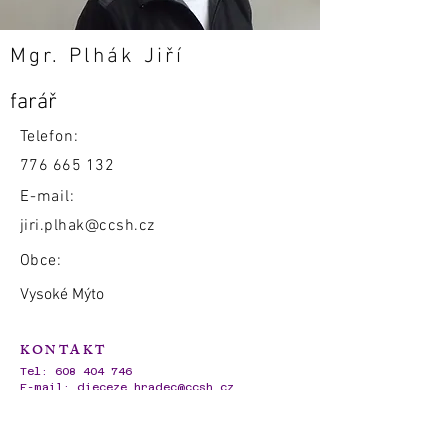
Mgr. Plhák Jiří
farář
Telefon:
776 665 132
E-mail:
jiri.plhak@ccsh.cz
Obce:
Vysoké Mýto
KONTAKT
Tel:
608 404 746
E-mail:
dieceze.hradec@ccsh.cz
IČO:
62695720
Ambrožova 728/3,
500 02 Hradec Králové