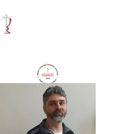
KRÁLOVÉHRADECKÁ
DIECÉZE
CÍRKVE
ČESKOSLOVENSKÉ
HUSITSKÉ