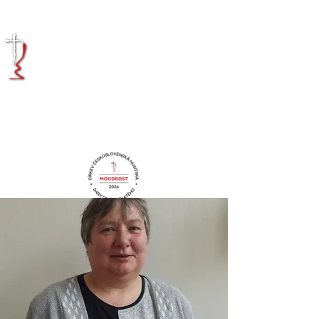
KRÁLOVÉHRADECKÁ
DIECÉZE
CÍRKVE
ČESKOSLOVENSKÉ
HUSITSKÉ