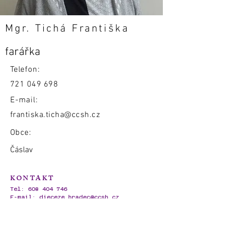
Mgr. Tichá Františka
farářka
Telefon:
721 049 698
E-mail:
frantiska.ticha@ccsh.cz
Obce:
Čáslav
KONTAKT
Tel:
608 404 746
E-mail:
dieceze.hradec@ccsh.cz
IČO:
62695720
Ambrožova 728/3,
500 02 Hradec Králové