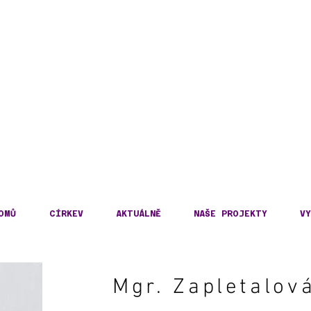
DECKÁ DIECÉZE
KOSLOVENSKÉ HUSITS
OMŮ
CÍRKEV
AKTUÁLNĚ
NAŠE PROJEKTY
VY
Mgr. Zapletalov