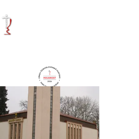
KRÁLOVÉHRADECKÁ
DIECÉZE
CÍRKVE
ČESKOSLOVENSKÉ
HUSITSKÉ