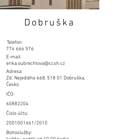
Dobruška
Telefon:
774 666 576
E-mail:
erika.oubrechtova@ccsh.cz
Adresa:
Zd. Nejedlého 668, 518 01 Dobruška,
Česko
IČO:
60882204
Číslo účtu:
2001001661
/2010
Bohoslužby: