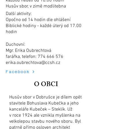
každou neděli od 10.00 hodin
Husův sbor, v zimě modlitebna
Další aktivity:
Opočno od 14 hodin dle ohlášení
Biblické hodiny - každé úterý od 17.00
hodin
Duchovní:
Mgr. Erika Oubrechtová
farářka, telefon:
774 666 576
erika.oubrechtova@ccsh.cz
Facebook
O OBCI
Husův sbor v Dobrušce je dílem opět
stavitele Bohuslava Kubečka a jeho
kanceláře Kubeček – Steklík. Už
v roce 1924 ale vznikla myšlenka na
velkolepou stavbu nového sboru. Byl
patrně přímo osloven architekt