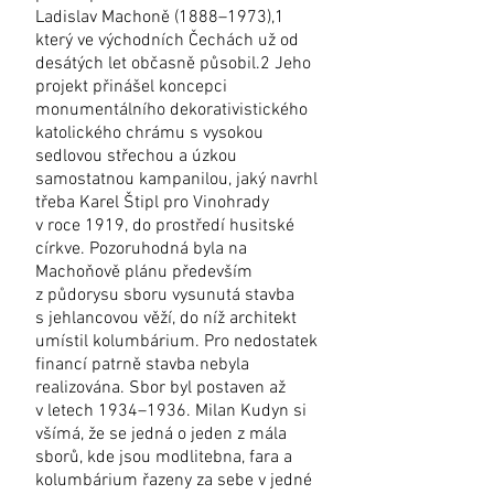
Ladislav Machoně (1888–1973),1
který ve východních Čechách už od
desátých let občasně působil.2 Jeho
projekt přinášel koncepci
monumentálního dekorativistického
katolického chrámu s vysokou
sedlovou střechou a úzkou
samostatnou kampanilou, jaký navrhl
třeba Karel Štipl pro Vinohrady
v roce 1919, do prostředí husitské
církve. Pozoruhodná byla na
Machoňově plánu především
z půdorysu sboru vysunutá stavba
s jehlancovou věží, do níž architekt
umístil kolumbárium. Pro nedostatek
financí patrně stavba nebyla
realizována. Sbor byl postaven až
v letech 1934–1936. Milan Kudyn si
všímá, že se jedná o jeden z mála
sborů, kde jsou modlitebna, fara a
kolumbárium řazeny za sebe v jedné