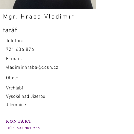
Mgr. Hraba Vladimír
farář
Telefon:
721 606 876
E-mail:
vladimir.hraba@ccsh.cz
Obce:
Vrchlabí
Vysoké nad Jizerou
Jilemnice
KONTAKT
Tel:
608 404 746
E-mail:
dieceze.hradec@ccsh.cz