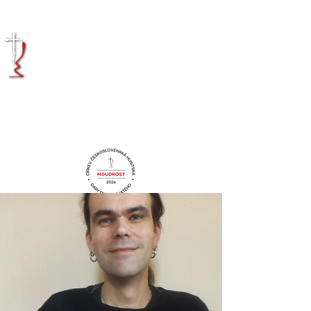
KRÁLOVÉHRADECKÁ
DIECÉZE
CÍRKVE
ČESKOSLOVENSKÉ
HUSITSKÉ